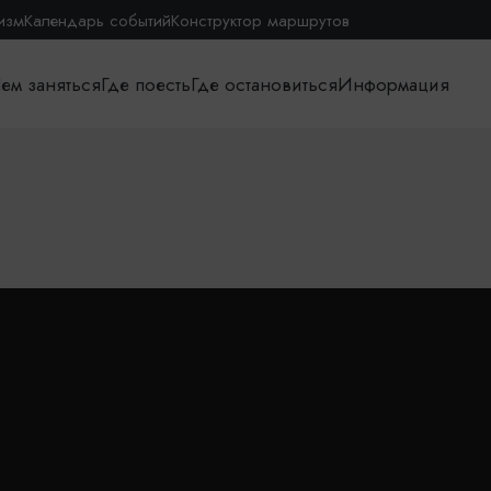
изм
Календарь событий
Конструктор маршрутов
ем заняться
Где поесть
Где остановиться
Информация