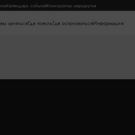
изм
Календарь событий
Конструктор маршрутов
ем заняться
Где поесть
Где остановиться
Информация