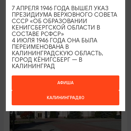
7 АПРЕЛЯ 1946 ГОДА ВЫШЕЛ УКАЗ
Семейный клуб выходного дня в
ПРЕЗИДИУМА ВЕРХОВНОГО СОВЕТА
Морском выставочном центре
СССР «ОБ ОБРАЗОВАНИИ
КЕНИГСБЕРГСКОЙ ОБЛАСТИ В
19.07.2026 - 30.08.2026, СБ 12:00, 13:00
СОСТАВЕ РСФСР»
Светлогорск, Морской выставочный центр г.
4 ИЮЛЯ 1946 ГОДА ОНА БЫЛА
Светлогорск
ПЕРЕИМЕНОВАНА В
КАЛИНИНГРАДСКУЮ ОБЛАСТЬ,
ГОРОД КЁНИГСБЕРГ — В
КАЛИНИНГРАД
АФИША
КАЛИНИНГРАД80