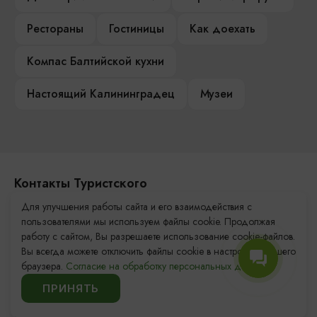
Рестораны
Гостиницы
Как доехать
Компас Балтийской кухни
Настоящий Калининградец
Музеи
Контакты Туристского
информационного центра
Для улучшения работы сайта и его взаимодействия с
пользователями мы используем файлы cookie. Продолжая
+7 (4012) 555-200
работу с сайтом, Вы разрешаете использование cookie-файлов.
Вы всегда можете отключить файлы cookie в настройках Вашего
8 (800) 200-55-39
браузера.
Согласие на обработку персональных данных.
info@visit-kaliningrad.ru
ПРИНЯТЬ