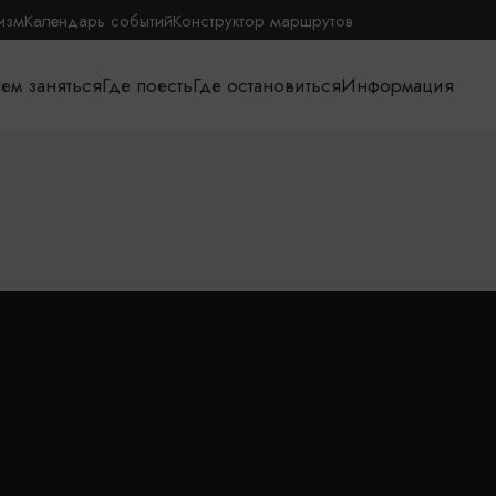
изм
Календарь событий
Конструктор маршрутов
ем заняться
Где поесть
Где остановиться
Информация