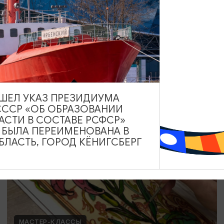
Мозаика в технике Тренкадис
19.07.2026 - 28.08.2026, 10:00, 18:00
Калининград, Студия «Стёкла»
ВЫШЕЛ УКАЗ ПРЕЗИДИУМА
СССР «ОБ ОБРАЗОВАНИИ
ОТ 2200₽
АСТИ В СОСТАВЕ РСФСР»
А БЫЛА ПЕРЕИМЕНОВАНА В
ЛАСТЬ, ГОРОД КЁНИГСБЕРГ
МАСТЕР-КЛАССЫ