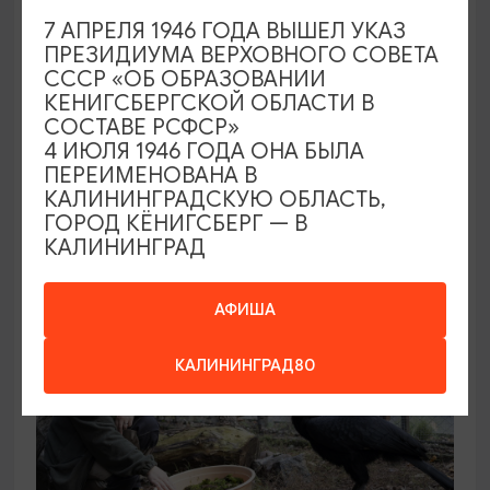
7 АПРЕЛЯ 1946 ГОДА ВЫШЕЛ УКАЗ
ПРЕЗИДИУМА ВЕРХОВНОГО СОВЕТА
КОНЦЕРТЫ
СССР «ОБ ОБРАЗОВАНИИ
КЕНИГСБЕРГСКОЙ ОБЛАСТИ В
Звучащие сады
СОСТАВЕ РСФСР»
4 ИЮЛЯ 1946 ГОДА ОНА БЫЛА
09.08.2026 18:00
ПЕРЕИМЕНОВАНА В
Калининград, Собор на острове Канта
КАЛИНИНГРАДСКУЮ ОБЛАСТЬ,
ГОРОД КЁНИГСБЕРГ — В
КАЛИНИНГРАД
ОТ 500₽
АФИША
КАЛИНИНГРАД80