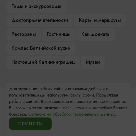
Гиды и экскурсоводы
Достопримечательности
Карты и маршруты
Рестораны
Гостиницы
Как доехать
Компас Балтийской кухни
Настоящий Калининградец
Музеи
Для улучшения работы сайта и его взаимодействия с
пользователями мы используем файлы cookie. Продолжая
Контакты Туристского
работу с сайтом, Вы разрешаете использование cookie-файлов.
информационного центра
Вы всегда можете отключить файлы cookie в настройках Вашего
браузера.
Согласие на обработку персональных данных.
+7 (4012) 555-200
ПРИНЯТЬ
8 (800) 200-55-39