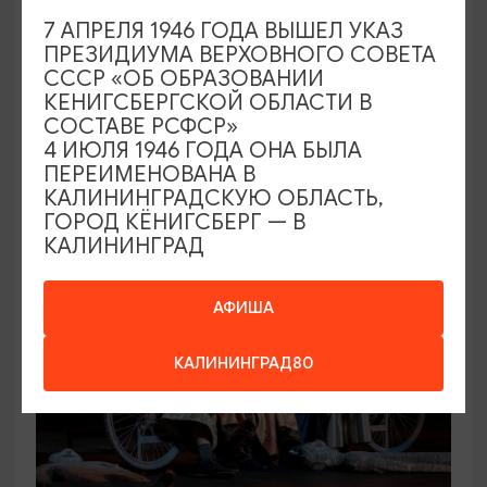
7 АПРЕЛЯ 1946 ГОДА ВЫШЕЛ УКАЗ
КОНЦЕРТЫ
ПРЕЗИДИУМА ВЕРХОВНОГО СОВЕТА
СССР «ОБ ОБРАЗОВАНИИ
Игорь Саруханов
КЕНИГСБЕРГСКОЙ ОБЛАСТИ В
СОСТАВЕ РСФСР»
19.09.2026 18:00
4 ИЮЛЯ 1946 ГОДА ОНА БЫЛА
Светлогорск, Театр эстрады «Янтарь-холл»
ПЕРЕИМЕНОВАНА В
КАЛИНИНГРАДСКУЮ ОБЛАСТЬ,
ГОРОД КЁНИГСБЕРГ — В
КАЛИНИНГРАД
ОТ 500₽
ПУШКИНСКАЯ КАРТА
АФИША
КАЛИНИНГРАД80