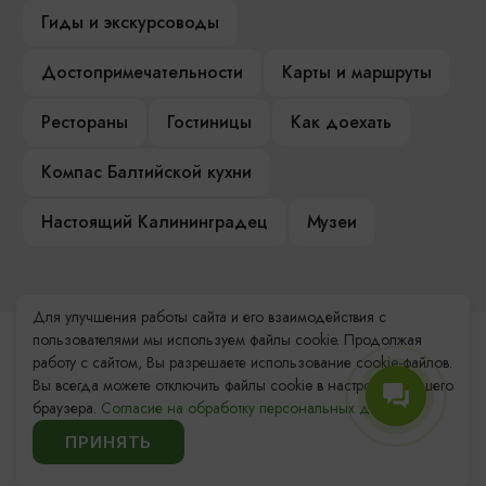
Гиды и экскурсоводы
Достопримечательности
Карты и маршруты
Рестораны
Гостиницы
Как доехать
Компас Балтийской кухни
Настоящий Калининградец
Музеи
Для улучшения работы сайта и его взаимодействия с
пользователями мы используем файлы cookie. Продолжая
Контакты Туристского
работу с сайтом, Вы разрешаете использование cookie-файлов.
информационного центра
Вы всегда можете отключить файлы cookie в настройках Вашего
браузера.
Согласие на обработку персональных данных.
+7 (4012) 555-200
ПРИНЯТЬ
8 (800) 200-55-39