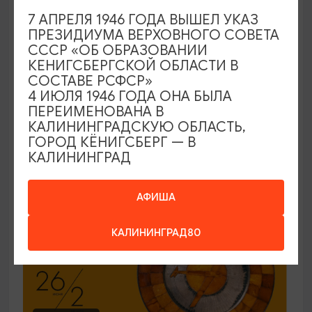
7 АПРЕЛЯ 1946 ГОДА ВЫШЕЛ УКАЗ
ЭКСКУРСИИ УЧРЕЖДЕНИЙ КУЛЬТУРЫ
ПРЕЗИДИУМА ВЕРХОВНОГО СОВЕТА
СССР «ОБ ОБРАЗОВАНИИ
Код города. История в символах
КЕНИГСБЕРГСКОЙ ОБЛАСТИ В
СОСТАВЕ РСФСР»
25.06.2026 - 30.09.2026, ПН-ПТ в 12:00
4 ИЮЛЯ 1946 ГОДА ОНА БЫЛА
Калининград, Музей янтаря
ПЕРЕИМЕНОВАНА В
КАЛИНИНГРАДСКУЮ ОБЛАСТЬ,
ГОРОД КЁНИГСБЕРГ — В
КАЛИНИНГРАД
ОТ 150₽
ПУШКИНСКАЯ КАРТА
АФИША
КАЛИНИНГРАД80