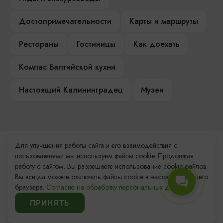
Достопримечательности
Карты и маршруты
Рестораны
Гостиницы
Как доехать
Компас Балтийской кухни
Настоящий Калининградец
Музеи
Для улучшения работы сайта и его взаимодействия с
Контакты Туристского
пользователями мы используем файлы cookie. Продолжая
информационного центра
работу с сайтом, Вы разрешаете использование cookie-файлов.
Вы всегда можете отключить файлы cookie в настройках Вашего
+7 (4012) 555-200
браузера.
Согласие на обработку персональных данных.
ПРИНЯТЬ
8 (800) 200-55-39