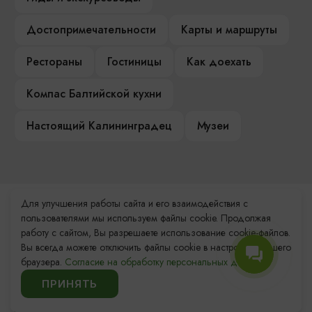
Достопримечательности
Карты и маршруты
Рестораны
Гостиницы
Как доехать
Компас Балтийской кухни
Настоящий Калининградец
Музеи
Для улучшения работы сайта и его взаимодействия с
Контакты Туристского
пользователями мы используем файлы cookie. Продолжая
информационного центра
работу с сайтом, Вы разрешаете использование cookie-файлов.
Вы всегда можете отключить файлы cookie в настройках Вашего
+7 (4012) 555-200
браузера.
Согласие на обработку персональных данных.
ПРИНЯТЬ
8 (800) 200-55-39