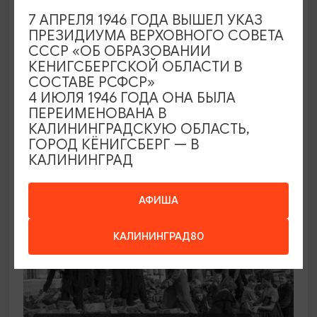
ВЫСТАВКИ
7 АПРЕЛЯ 1946 ГОДА ВЫШЕЛ УКАЗ
ПРЕЗИДИУМА ВЕРХОВНОГО СОВЕТА
Выставка к 100-летию Янтарной
СССР «ОБ ОБРАЗОВАНИИ
мануфактуры
КЕНИГСБЕРГСКОЙ ОБЛАСТИ В
СОСТАВЕ РСФСР»
26.06.2026 - 16.08.2026
4 ИЮЛЯ 1946 ГОДА ОНА БЫЛА
Калининград, Музей янтаря
ПЕРЕИМЕНОВАНА В
КАЛИНИНГРАДСКУЮ ОБЛАСТЬ,
ГОРОД КЁНИГСБЕРГ — В
КАЛИНИНГРАД
АФИША
КАЛИНИНГРАД80