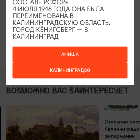
СОСТАВЕ РСФСР»
4 ИЮЛЯ 1946 ГОДА ОНА БЫЛА
ВОЗРАСТНЫЕ ОГРАНИЧЕНИЯ
ПЕРЕИМЕНОВАНА В
9+
КАЛИНИНГРАДСКУЮ ОБЛАСТЬ,
ГОРОД КЁНИГСБЕРГ — В
КАЛИНИНГРАД
https://stekla39.ru/
https://vk.com/stekla39
АФИША
КАЛИНИНГРАД80
ВОЗМОЖНО ВАС ЗАИНТЕРЕСУЕТ
КОНЦЕРТЫ
Открытие сез
Калининградс
филармонии