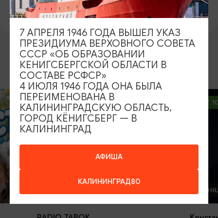
https://vk.com/stekla39
7 АПРЕЛЯ 1946 ГОДА ВЫШЕЛ УКАЗ
ПРЕЗИДИУМА ВЕРХОВНОГО СОВЕТА
СССР «ОБ ОБРАЗОВАНИИ
КЕНИГСБЕРГСКОЙ ОБЛАСТИ В
ВОЗМОЖНО ВАС ЗАИНТЕРЕСУЕТ
СОСТАВЕ РСФСР»
4 ИЮЛЯ 1946 ГОДА ОНА БЫЛА
ПЕРЕИМЕНОВАНА В
ОТ 2500₽
ОТ 1000₽
КАЛИНИНГРАДСКУЮ ОБЛАСТЬ,
ГОРОД КЁНИГСБЕРГ — В
КАЛИНИНГРАД
АФИША
КАЛИНИНГРАД80
КОНЦЕРТЫ
КОНЦЕРТЫ
RADIO TAPOK
Константин Бу