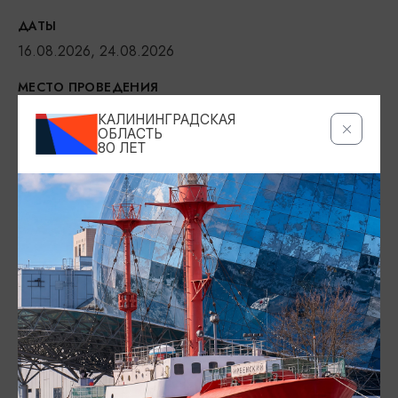
ДАТЫ
16.08.2026, 24.08.2026
МЕСТО ПРОВЕДЕНИЯ
Студия «Стёкла», ул. Ушинского, 1, Калининград
КАЛИНИНГРАДСКАЯ
ОБЛАСТЬ
Показать на карте
80 ЛЕТ
ТЕЛЕФОН
+7 (952) 925-32-28
ВОЗРАСТНЫЕ ОГРАНИЧЕНИЯ
16+
БИЛЕТЫ
2600 руб.
https://stekla39.ru/