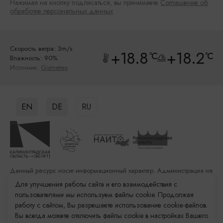
Нажимая на кнопку подписаться, вы принимаете
Соглашение об
обработке персональных данных
Скорость ветра: 3m/s
+18.8
+18.2
°C
°C
Влажность: 90%
Источник:
Gismeteo
EN
DE
RU
Данный ресурс носит информационный характер. Администрация не
несет ответственности за качество услуг, предоставленных
Для улучшения работы сайта и его взаимодействия с
сторонними организациями
пользователями мы используем файлы cookie. Продолжая
работу с сайтом, Вы разрешаете использование cookie-файлов.
Разработка сайта: «Решение»
Вы всегда можете отключить файлы cookie в настройках Вашего
Продвижение сайта: Remarka Agency