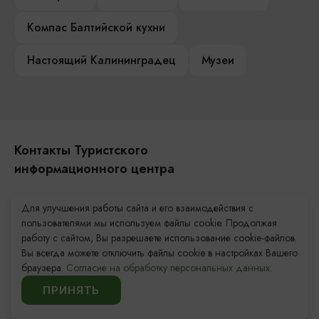
Компас Балтийской кухни
Настоящий Калининградец
Музеи
Контакты Туристского
информационного центра
+7 (4012) 555-200
Для улучшения работы сайта и его взаимодействия с
пользователями мы используем файлы cookie. Продолжая
8 (800) 200-55-39
работу с сайтом, Вы разрешаете использование cookie-файлов.
info@visit-kaliningrad.ru
Вы всегда можете отключить файлы cookie в настройках Вашего
браузера.
Согласие на обработку персональных данных.
Площадь Победы, 1
Закрыто
ПРИНЯТЬ
ул. Октябрьская, 2/3
Закрыто