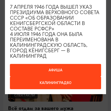
Ужин дураков
7 АПРЕЛЯ 1946 ГОДА ВЫШЕЛ УКАЗ
ПРЕЗИДИУМА ВЕРХОВНОГО СОВЕТА
28.08.2026 19:00
СССР «ОБ ОБРАЗОВАНИИ
Гурьевск, Центр культуры и досуга г. Гурьевск
КЕНИГСБЕРГСКОЙ ОБЛАСТИ В
СОСТАВЕ РСФСР»
4 ИЮЛЯ 1946 ГОДА ОНА БЫЛА
ПЕРЕИМЕНОВАНА В
ОТ 1200₽
ПУШКИНСКАЯ КАРТА
КАЛИНИНГРАДСКУЮ ОБЛАСТЬ,
ГОРОД КЁНИГСБЕРГ — В
КАЛИНИНГРАД
АФИША
КАЛИНИНГРАД80
СПЕКТАКЛИ
Всё отдам за вашего мужа