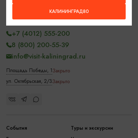
Контакты Туристского
КАЛИНИНГРАД80
информационного центра
+7 (4012) 555-200
8 (800) 200-55-39
info@visit-kaliningrad.ru
Площадь Победы, 1
Закрыто
ул. Октябрьская, 2/3
Закрыто
События
Туры и экскурсии