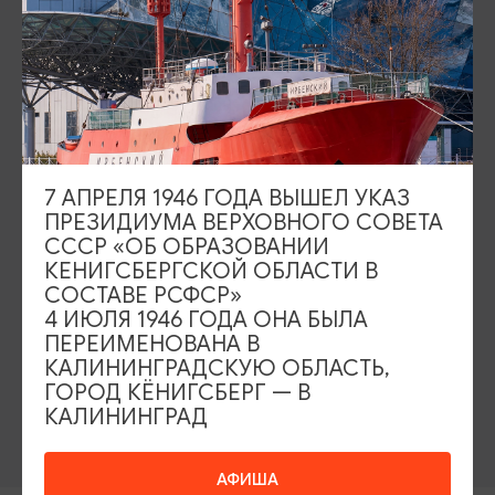
Серебряное ожерелье
Электронная виза
Туры и экскурсии
Афиша мероприятий
Сувениры
Гостевая книга
Гиды и экскурсоводы
7 АПРЕЛЯ 1946 ГОДА ВЫШЕЛ УКАЗ
ПРЕЗИДИУМА ВЕРХОВНОГО СОВЕТА
Достопримечательности
Карты и маршруты
СССР «ОБ ОБРАЗОВАНИИ
КЕНИГСБЕРГСКОЙ ОБЛАСТИ В
Рестораны
Гостиницы
Как доехать
СОСТАВЕ РСФСР»
4 ИЮЛЯ 1946 ГОДА ОНА БЫЛА
ПЕРЕИМЕНОВАНА В
Компас Балтийской кухни
КАЛИНИНГРАДСКУЮ ОБЛАСТЬ,
ГОРОД КЁНИГСБЕРГ — В
Настоящий Калининградец
Музеи
КАЛИНИНГРАД
АФИША