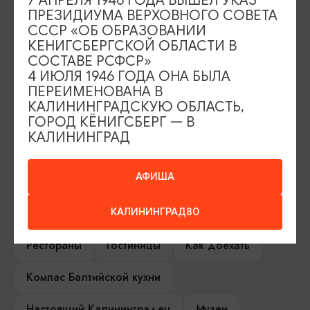
7 АПРЕЛЯ 1946 ГОДА ВЫШЕЛ УКАЗ
ПРЕЗИДИУМА ВЕРХОВНОГО СОВЕТА
СССР «ОБ ОБРАЗОВАНИИ
ИЩИТЕ ТАКЖЕ НА НАШЕМ САЙТЕ
КЕНИГСБЕРГСКОЙ ОБЛАСТИ В
СОСТАВЕ РСФСР»
4 ИЮЛЯ 1946 ГОДА ОНА БЫЛА
Серебряное ожерелье
Электронная виза
ПЕРЕИМЕНОВАНА В
КАЛИНИНГРАДСКУЮ ОБЛАСТЬ,
Туры и экскурсии
Афиша мероприятий
ГОРОД КЁНИГСБЕРГ — В
КАЛИНИНГРАД
Сувениры
Гостевая книга
АФИША
Гиды и экскурсоводы
КАЛИНИНГРАД80
Достопримечательности
Карты и маршруты
Рестораны
Гостиницы
Как доехать
Компас Балтийской кухни
Настоящий Калининградец
Музеи