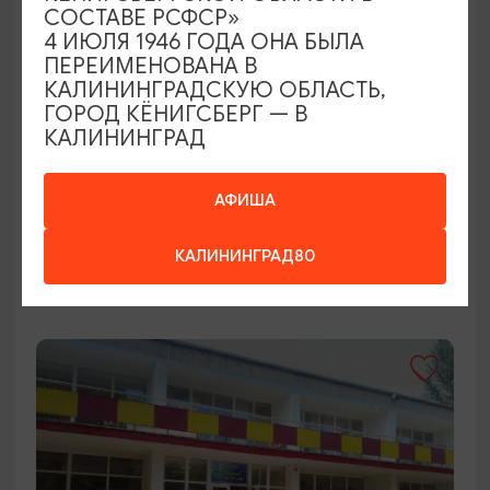
СОСТАВЕ РСФСР»
4 ИЮЛЯ 1946 ГОДА ОНА БЫЛА
ПЕРЕИМЕНОВАНА В
КАЛИНИНГРАДСКУЮ ОБЛАСТЬ,
ГОРОД КЁНИГСБЕРГ — В
ДЕТСКИЕ ОЗДОРОВИТЕЛЬНЫЕ ЛАГЕРЯ
КАЛИНИНГРАД
Детский центр отдыха и
АФИША
оздоровления детей и подростков
«Чайка»
КАЛИНИНГРАД80
Ладушкин