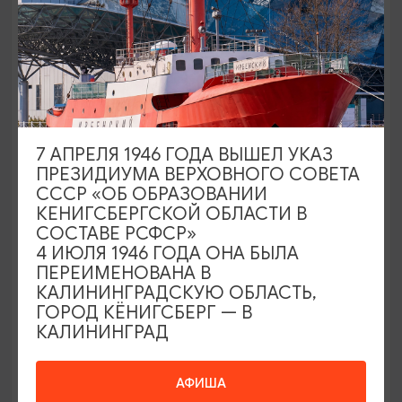
Калининград, Черняховского улица, 15-15а
7 АПРЕЛЯ 1946 ГОДА ВЫШЕЛ УКАЗ
ПРЕЗИДИУМА ВЕРХОВНОГО СОВЕТА
СССР «ОБ ОБРАЗОВАНИИ
КЕНИГСБЕРГСКОЙ ОБЛАСТИ В
СОСТАВЕ РСФСР»
4 ИЮЛЯ 1946 ГОДА ОНА БЫЛА
ПЕРЕИМЕНОВАНА В
КАЛИНИНГРАДСКУЮ ОБЛАСТЬ,
ТОРГОВЫЕ И РАЗВЛЕКАТЕЛЬНЫЕ ЦЕНТРЫ
ГОРОД КЁНИГСБЕРГ — В
КАЛИНИНГРАД
ТЦ «Пегас»
Зеленоградск, ул. Ленина, 3
АФИША