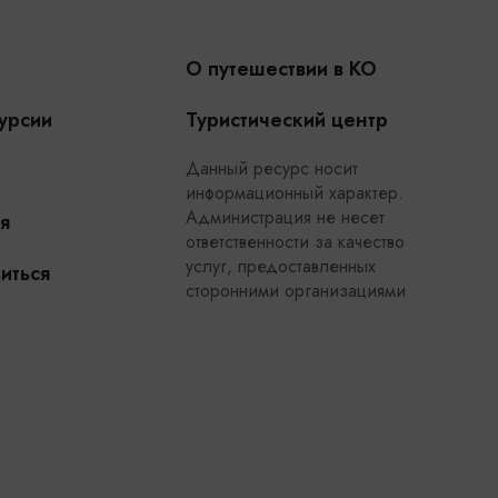
О путешествии в КО
урсии
Туристический центр
Данный ресурс носит
информационный характер.
Администрация не несет
я
ответственности за качество
услуг, предоставленных
иться
сторонними организациями