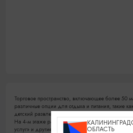
Торговое пространство, включающее более 50 м
различные опции для отдыха и питания, такие ка
детский развлекательный клуб «Индиго», салоны
На 4-м этаже расположен «Многофункциональны
КАЛИНИНГРАД
ОБЛАСТЬ
услуг» и другие удобства.