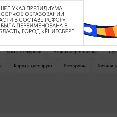
ВЫШЕЛ УКАЗ ПРЕЗИДИУМА
СССР «ОБ ОБРАЗОВАНИИ
АСТИ В СОСТАВЕ РСФСР»
НАШЕМ САЙТЕ
А БЫЛА ПЕРЕИМЕНОВАНА В
ЛАСТЬ, ГОРОД КЁНИГСБЕРГ
Туры и экскурсии
Афиша мероприятий
Сув
и
Карты и маршруты
Рестораны
Гостиниц