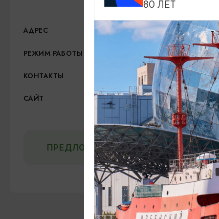
80 ЛЕТ
ул. Генерала Челнокова, 
АДРЕС
с 10:00 до 20:00
РЕЖИМ РАБОТЫ
+7 (401) 275-04-00
КОНТАКТЫ
Официальный сайт
САЙТ
ВКонтакте
ПРЕДЛОЖИТЬ ИНФОРМАЦИЮ