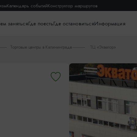
изм
Календарь событий
Конструктор маршрутов
ем заняться
Где поесть
Где остановиться
Информация
Торговые центры в Калининграде
ТЦ «Экватор»