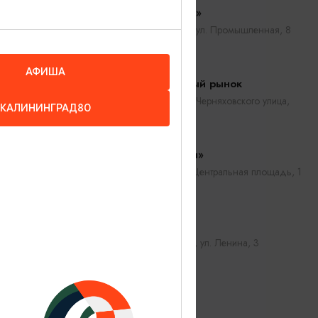
ТЦ «Акорус»
Калининград, ул. Промышленная, 8
АФИША
Центральный рынок
Калининград, Черняховского улица,
КАЛИНИНГРАД80
15-15а
ТЦ «Раушен»
Светлогорск, Центральная площадь, 1
ТЦ «Пегас»
Зеленоградск, ул. Ленина, 3