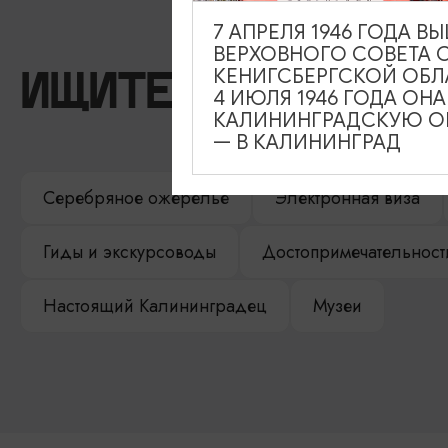
7 АПРЕЛЯ 1946 ГОДА 
ВЕРХОВНОГО СОВЕТА 
КЕНИГСБЕРГСКОЙ ОБЛ
ИЩИТЕ ТАКЖЕ НА 
4 ИЮЛЯ 1946 ГОДА ОН
КАЛИНИНГРАДСКУЮ ОБ
— В КАЛИНИНГРАД
Серебряное ожерелье
Электронная виза
Гиды и экскурсоводы
Достопримечательност
Настоящий Калининградец
Музеи