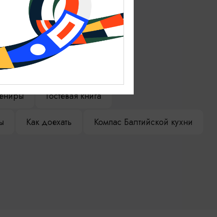
ениры
Гостевая книга
ы
Как доехать
Компас Балтийской кухни