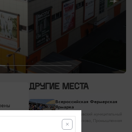
ДРУГИЕ МЕСТА
Всероссийская Фермерская
лены
Ярмарка
Гурьевск, Гурьевский муниципальный
льных
округ, пос. Кутузово, Промышленная
улица, 8/1