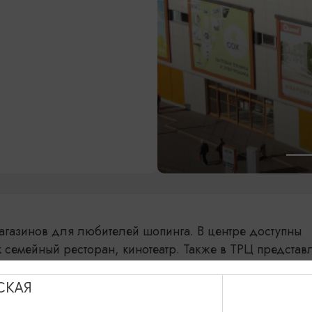
агазинов для любителей шопинга. В центре доступны
к семейный ресторан, кинотеатр. Также в ТРЦ представ
 красоты, салоны связи,
й центр предоставления государственных и муниципа
СКАЯ