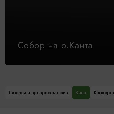
Собор на о.Канта
Галереи и арт-пространства
Кино
Концертн