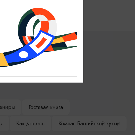
этаж.
ениры
Гостевая книга
ы
Как доехать
Компас Балтийской кухни