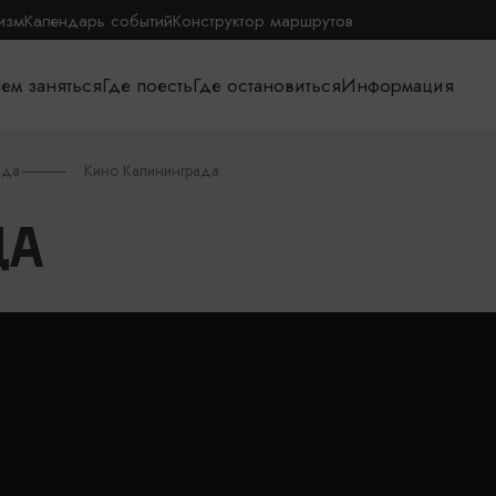
изм
Календарь событий
Конструктор маршрутов
ем заняться
Где поесть
Где остановиться
Информация
ада
Кино Калининграда
ДА