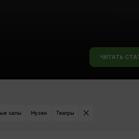
ЧИТАТЬ СТ
ые залы
Музеи
Театры