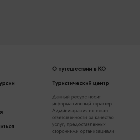
О путешествии в КО
урсии
Туристический центр
Данный ресурс носит
информационный характер.
Администрация не несет
я
ответственности за качество
услуг, предоставленных
иться
сторонними организациями