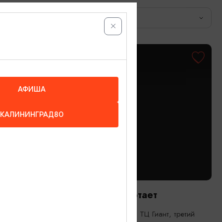
Город
АФИША
КАЛИНИНГРАД80
КИНО
Люмен - Временно не работает
Калининград, Московский пр-т, 257, ТЦ Гиант, третий