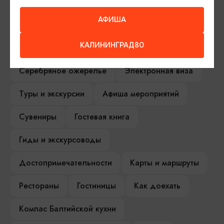
АФИША
ИЩИТЕ ТАКЖЕ НА НАШЕМ САЙТЕ
КАЛИНИНГРАД80
Серебряное ожерелье
Электронная виза
Туры и экскурсии
Афиша мероприятий
Сувениры
Гостевая книга
Гиды и экскурсоводы
Достопримечательности
Карты и маршруты
Рестораны
Гостиницы
Как доехать
Компас Балтийской кухни