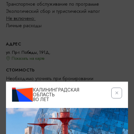
Транспортное обслуживание по программе
Экологический сбор и туристический налог
Не включено:
Личные расходы
АДРЕС
ул. Пр-т. Победы, 191Д,
Показать на карте
СТОИМОСТЬ
Необходимо уточнять при бронировании
КАЛИНИНГРАДСКАЯ
РЕЖИМ РАБОТЫ
ОБЛАСТЬ
Круглосуточно
80 ЛЕТ
КОНТАКТЫ
+7 (4012) 99-41-40
8 (800) 100-39-52
booking@friday.center