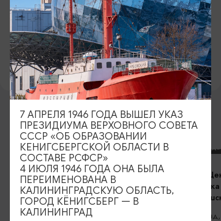
САЙТ
Официальный сайт
ПРЕДЛОЖИТЬ ИНФОРМАЦИЮ
7 АПРЕЛЯ 1946 ГОДА ВЫШЕЛ УКАЗ
ПРЕЗИДИУМА ВЕРХОВНОГО СОВЕТА
ДРУГИЕ МЕСТА
СССР «ОБ ОБРАЗОВАНИИ
КЕНИГСБЕРГСКОЙ ОБЛАСТИ В
ВЕЛОСИПЕДЫ
ВЕЛОСИПЕД
СОСТАВЕ РСФСР»
4 ИЮЛЯ 1946 ГОДА ОНА БЫЛА
«Фрайдей Центр»/Friday Center:
«Фрайдей Цент
ПЕРЕИМЕНОВАНА В
Велопрогулка в Национальном
Велопрогулка
КАЛИНИНГРАДСКУЮ ОБЛАСТЬ,
парке «Виштынецкий»
парке «Куршс
ГОРОД КЁНИГСБЕРГ — В
КАЛИНИНГРАД
Калининград, ул. Пр-т. Победы, 191Д
Калининград,