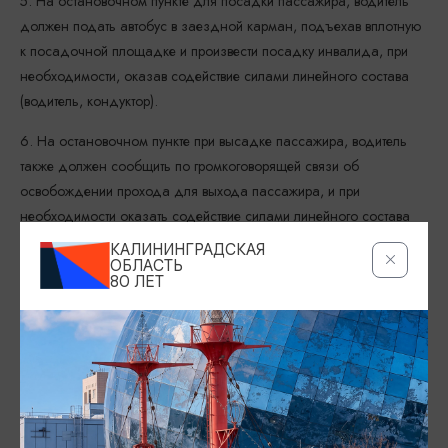
5. На остановочном пункте для посадки пассажира, водитель
должен подать автобус в заездной карман, подъехав вплотную
к посадочной площадке и произвести посадку инвалида, при
необходимости, оказав содействие силами линейного состава
(водитель, кондуктор).
6. На остановочном пункте при высадке пассажира, водитель
также должен сообщить по громкоговорящей связи об
освобождении прохода для выхода пассажира, и при
необходимости оказать содействие силами линейного состава
(водитель, кондуктор).
КАЛИНИНГРАДСКАЯ
ОБЛАСТЬ
7. Водитель сообщает диспетчеру о том, что пассажиру услуга
80 ЛЕТ
успешно оказана или не оказана и по какой причине.
8. Обслуживание пассажиров осуществляется во все дни
(рабочие, субботние, воскресные и праздничные) в течение всего
рабочего дня с 6-00 час. до 22-00 час.. Ввиду того, что
наполняемость автобусов в часы «пик» с 7-00 час. до 9-00 час.
и с 17-00 час. до 19-00 час. максимальная, рекомендуется,