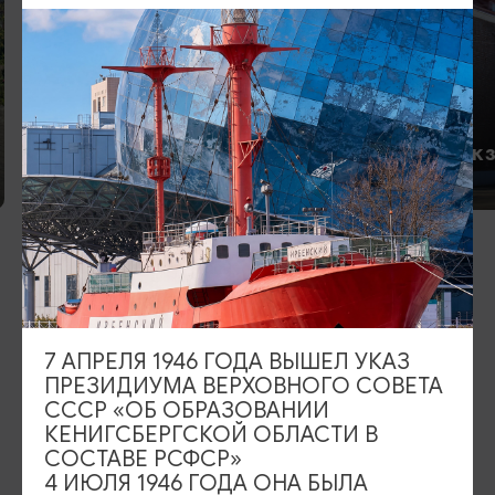
Международный
аэропорт Калининграда
(Храброво)
ЖД Вок
ИЩИТЕ ТАКЖЕ НА НАШЕМ САЙТЕ
7 АПРЕЛЯ 1946 ГОДА ВЫШЕЛ УКАЗ
Серебряное ожерелье
Электронная виза
ПРЕЗИДИУМА ВЕРХОВНОГО СОВЕТА
СССР «ОБ ОБРАЗОВАНИИ
Туры и экскурсии
Афиша мероприятий
КЕНИГСБЕРГСКОЙ ОБЛАСТИ В
СОСТАВЕ РСФСР»
Сувениры
Гостевая книга
4 ИЮЛЯ 1946 ГОДА ОНА БЫЛА