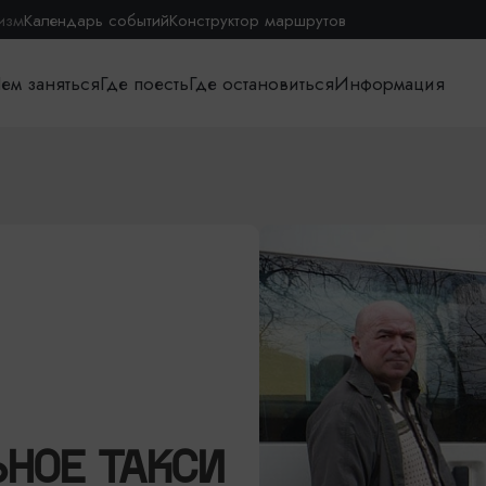
изм
Календарь событий
Конструктор маршрутов
ем заняться
Где поесть
Где остановиться
Информация
НОЕ ТАКСИ