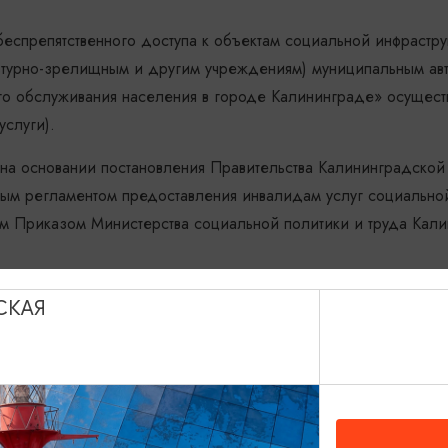
беспрепятственного доступа к объектам социальной инфрастр
льтурно-зрелищным и другим учреждениям) муниципальным а
о обслуживания населения в городе Калининграде» осуществ
услуги).
на основании постановления Правительства Калининградской
вным регламентом предоставления инвалидам услуг социально
м Приказом Министерства социальной политики и труда Кали
СКАЯ