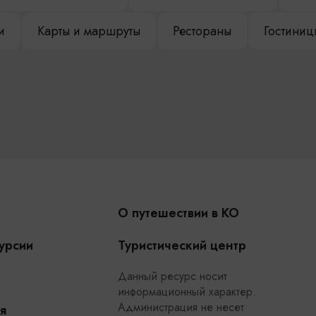
и
Карты и маршруты
Рестораны
Гостиниц
О путешествии в КО
урсии
Туристический центр
Данный ресурс носит
информационный характер.
Администрация не несет
я