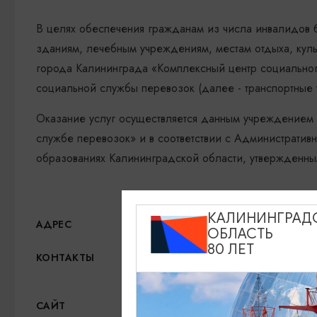
В целях обеспечения гражданам из числа инвалидов 
зданиям, лечебным учреждениям, местам отдыха, ку
города Калининграда «Комплексный центр социальног
социальной службы перевозок (далее - транспортные 
Оказание услуг осуществляется данным учреждением 
службе перевозок» и в соответствии с Администрати
образованиях Калининградской области, утвержденны
КАЛИНИНГРАД
ул. Ольштынская, 18/22
АДРЕС
ОБЛАСТЬ
80 ЛЕТ
8-4012-64-77-37
КОНТАКТЫ
cson-vita@mail.ru
Официальный сайт
САЙТ