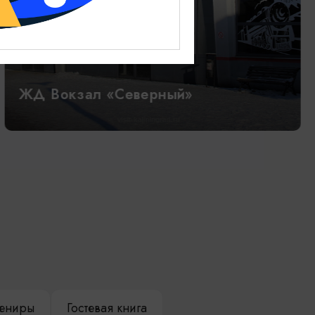
ЖД Вокзал «Северный»
ениры
Гостевая книга