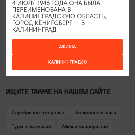
4 ИЮЛЯ 1946 ГОДА ОНА БЫЛА
ПЕРЕИМЕНОВАНА В
КАЛИНИНГРАДСКУЮ ОБЛАСТЬ,
ГОРОД КЁНИГСБЕРГ — В
Зеленоградск
КАЛИНИНГРАД
Зеленоградск
АФИША
КАЛИНИНГРАД80
ИЩИТЕ ТАКЖЕ НА НАШЕМ САЙТЕ
Серебряное ожерелье
Электронная виза
Туры и экскурсии
Афиша мероприятий