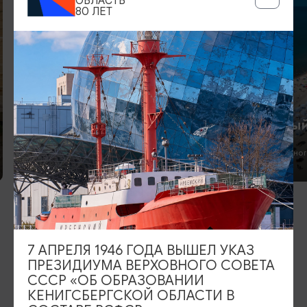
ОБЛАСТЬ
80 ЛЕТ
Голубые озера
Янтарны
Голубые озера
Пляж Янтарног
ИЩИТЕ ТАКЖЕ НА НАШЕМ САЙТЕ
7 АПРЕЛЯ 1946 ГОДА ВЫШЕЛ УКАЗ
ПРЕЗИДИУМА ВЕРХОВНОГО СОВЕТА
Серебряное ожерелье
Электронная виза
СССР «ОБ ОБРАЗОВАНИИ
КЕНИГСБЕРГСКОЙ ОБЛАСТИ В