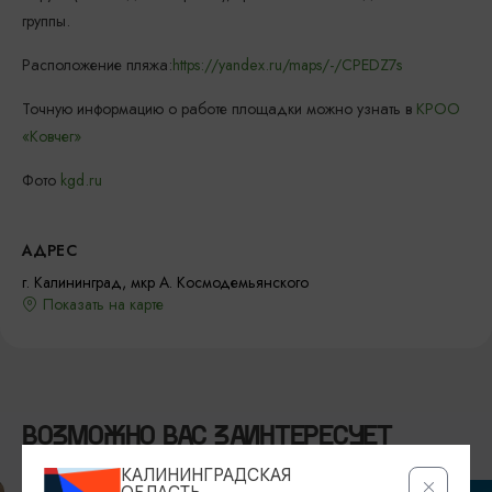
группы.
Расположение пляжа:
https://yandex.ru/maps/-/CPEDZ7s
Точную информацию о работе площадки можно узнать в
КРОО
«Ковчег»
Фото
kgd.ru
АДРЕС
г. Калининград, мкр А. Космодемьянского
Показать на карте
ВОЗМОЖНО ВАС ЗАИНТЕРЕСУЕТ
КАЛИНИНГРАДСКАЯ