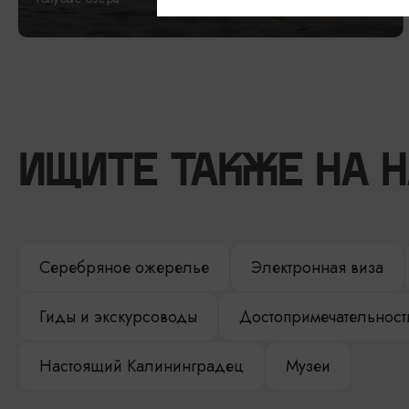
ИЩИТЕ ТАКЖЕ НА 
Серебряное ожерелье
Электронная виза
Гиды и экскурсоводы
Достопримечательност
Настоящий Калининградец
Музеи