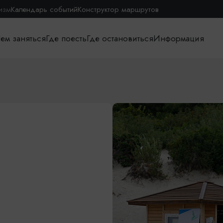
изм
Календарь событий
Конструктор маршрутов
ем заняться
Где поесть
Где остановиться
Информация