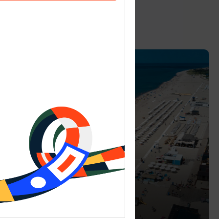
Янтарный
Пляж Янтарного