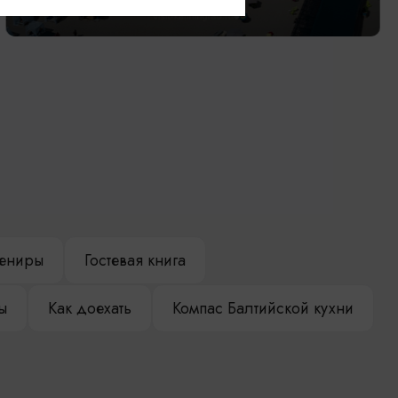
ениры
Гостевая книга
ы
Как доехать
Компас Балтийской кухни