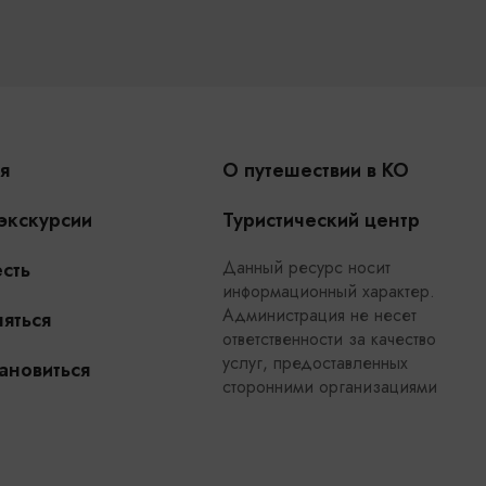
я
О путешествии в КО
 экскурсии
Туристический центр
Данный ресурс носит
сть
информационный характер.
Администрация не несет
яться
ответственности за качество
услуг, предоставленных
ановиться
сторонними организациями