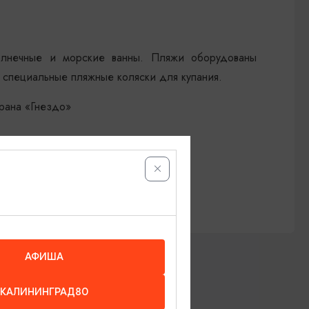
олнечные и морские ванны. Пляжи оборудованы
 специальные пляжные коляски для купания.
рана «Гнездо»
АФИША
КАЛИНИНГРАД80