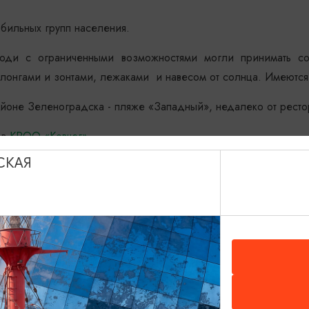
бильных групп населения.
юди с ограниченными возможностями могли принимать с
лонгами и зонтами, лежаками и навесом от солнца. Имеются
айоне Зеленоградска - пляже «Западный», недалеко от ресто
 в
КРОО «Ковчег»
СКАЯ