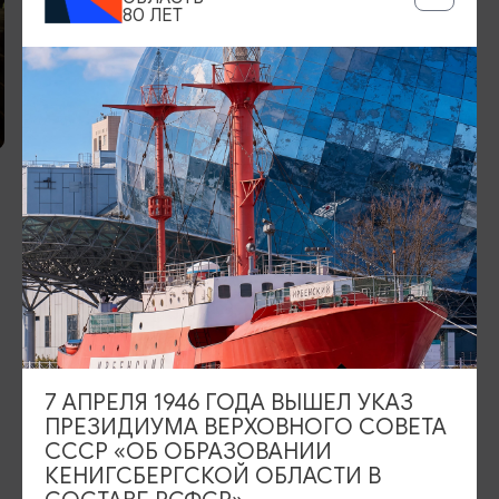
80 ЛЕТ
Пиццерия и траттория
«Папаша Беппе»
ИЩИТЕ ТАКЖЕ НА НАШЕМ САЙТЕ
7 АПРЕЛЯ 1946 ГОДА ВЫШЕЛ УКАЗ
ПРЕЗИДИУМА ВЕРХОВНОГО СОВЕТА
Серебряное ожерелье
Электронная виза
СССР «ОБ ОБРАЗОВАНИИ
КЕНИГСБЕРГСКОЙ ОБЛАСТИ В
Туры и экскурсии
Афиша мероприятий