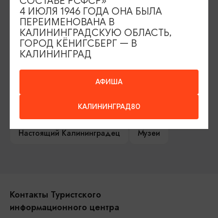
СОСТАВЕ РСФСР»
4 ИЮЛЯ 1946 ГОДА ОНА БЫЛА
Сувениры
Гостевая книга
ПЕРЕИМЕНОВАНА В
КАЛИНИНГРАДСКУЮ ОБЛАСТЬ,
ГОРОД КЁНИГСБЕРГ — В
Гиды и экскурсоводы
КАЛИНИНГРАД
Достопримечательности
Карты и маршруты
АФИША
Рестораны
Гостиницы
Как доехать
КАЛИНИНГРАД80
Компас Балтийской кухни
Настоящий Калининградец
Музеи
Контакты Туристского
информационного центра