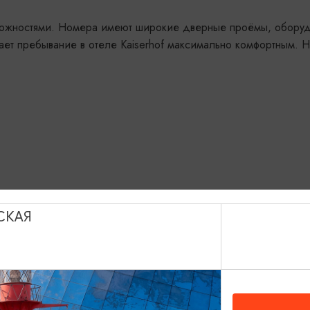
можностями. Номера имеют широкие дверные проёмы, оборудо
ает пребывание в отеле Kaiserhof максимально комфортным. 
СКАЯ
com