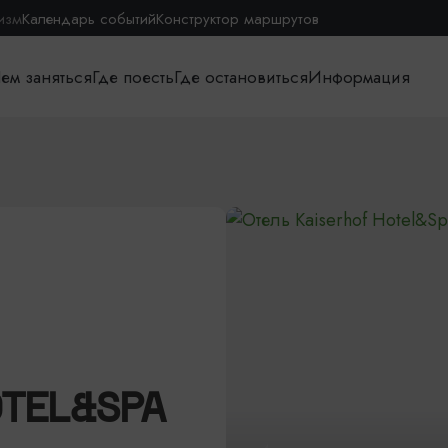
изм
Календарь событий
Конструктор маршрутов
ем заняться
Где поесть
Где остановиться
Информация
OTEL&SPA