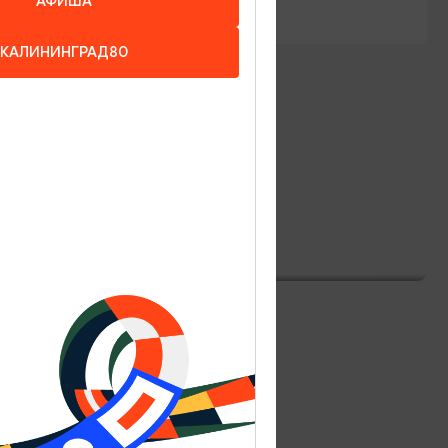
АФИША
КАЛИНИНГРАД80
GREENGATE HOTEL&SPA