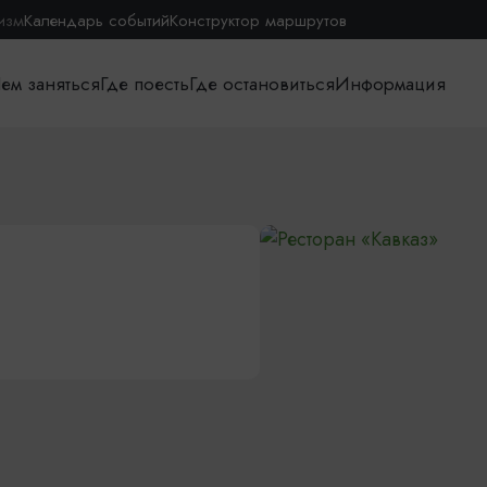
изм
Календарь событий
Конструктор маршрутов
ем заняться
Где поесть
Где остановиться
Информация