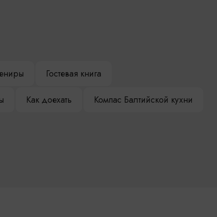
ениры
Гостевая книга
ы
Как доехать
Компас Балтийской кухни