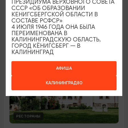
ПРЕЗИДИУМА ВЕРХОВНОГО СОВЕТА
КАФЕ
СССР «ОБ ОБРАЗОВАНИИ
КЕНИГСБЕРГСКОЙ ОБЛАСТИ В
Кафе «Палуба»
СОСТАВЕ РСФСР»
4 ИЮЛЯ 1946 ГОДА ОНА БЫЛА
Ежедневно 9:00- 19:00
ПЕРЕИМЕНОВАНА В
Балтийск
КАЛИНИНГРАДСКУЮ ОБЛАСТЬ,
ГОРОД КЁНИГСБЕРГ — В
КАЛИНИНГРАД
БАЛТИЙСКАЯ КУХНЯ
АФИША
КАЛИНИНГРАД80
РЕСТОРАНЫ