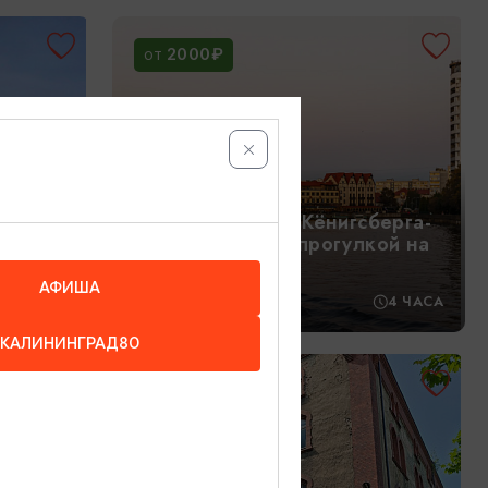
2000₽
ОТ
Истории и тайны Кёнигсберга-
Калининграда с прогулкой на
3 ночи
катере
АФИША
/3 НОЧИ
11:00
4 ЧАСА
и
КАЛИНИНГРАД80
ана
1000₽
ОТ
-6 ЧАСОВ