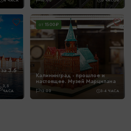
4 ЧАСА
10:00
5 ЧАСОВ
1500₽
ОТ
за 3.5
Калининград - прошлое и
настоящее. Музей Марципана
3,5
ЧАСА
12:00
3-4 ЧАСА