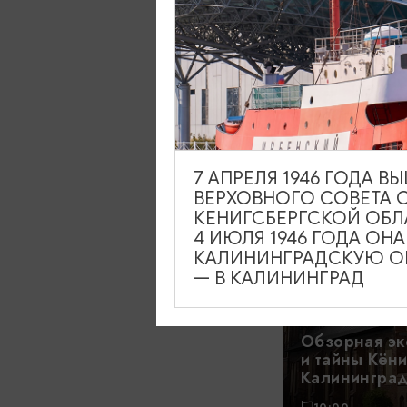
Истории и та
Калининград
марципана в
«Обертайх»
10:00, 14:00
7 АПРЕЛЯ 1946 ГОДА 
ВЕРХОВНОГО СОВЕТА 
1000₽
ОТ
КЕНИГСБЕРГСКОЙ ОБЛ
4 ИЮЛЯ 1946 ГОДА ОН
КАЛИНИНГРАДСКУЮ ОБ
— В КАЛИНИНГРАД
Обзорная эк
и тайны Кёни
Калинингра