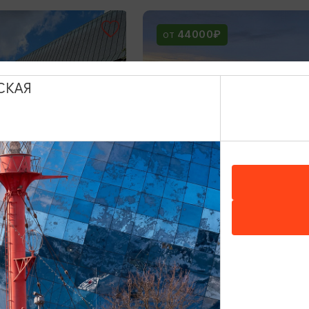
44000₽
ОТ
СКАЯ
Тур «Впервые в
ые»: 3 дня/2 ночи
Калининграде»: 4 дня/
3 ДНЯ/2 НОЧИ
10.08.26
12:15
4 ДНЯ
Калининград-прошлое 
настоящее + пивоварня
Понарт и Музей Марцип
3000₽
ОТ
12:00
5