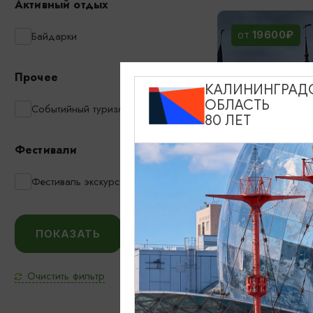
Активный отдых
19600₽
Байдарки
ОТ
Прочее
КАЛИНИНГРАД
ОБЛАСТЬ
Событийный туризм
80 ЛЕТ
Фестивали
Тур «Выходн
Фестиваль экскурсий
13:00
1000₽
ОТ