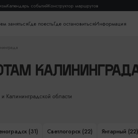
изм
Календарь событий
Конструктор маршрутов
ем заняться
Где поесть
Где остановиться
Информация
ининграда
РОТАМ КАЛИНИНГРАД
е и Калининградской области
еноградск (31)
Светлогорск (22)
Янтарный (22