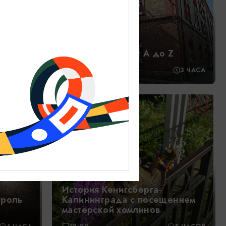
Фортификация от А до Z
10:00
3 ЧАСА
1200₽
ОТ
История Кенигсберга-
ороль
Калининграда с посещением
мастерской хомлинов