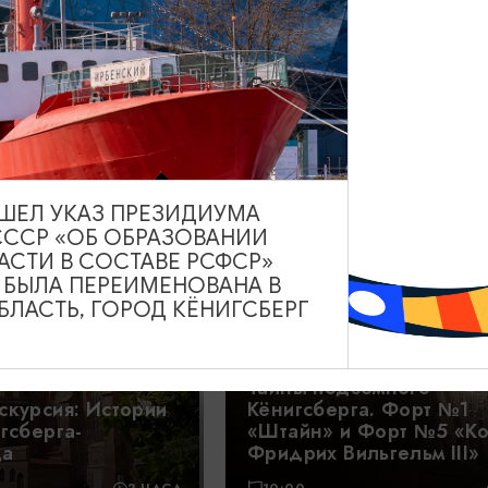
йны Кёнигсберга-
а с дегустацией
 бастионе
ВЫШЕЛ УКАЗ ПРЕЗИДИУМА
СССР «ОБ ОБРАЗОВАНИИ
2000₽
ОТ
АСТИ В СОСТАВЕ РСФСР»
А БЫЛА ПЕРЕИМЕНОВАНА В
ЛАСТЬ, ГОРОД КЁНИГСБЕРГ
Тайны подземного
скурсия: Истории
Кёнигсберга. Форт №1
гсберга-
«Штайн» и Форт №5 «К
да
Фридрих Вильгельм III»