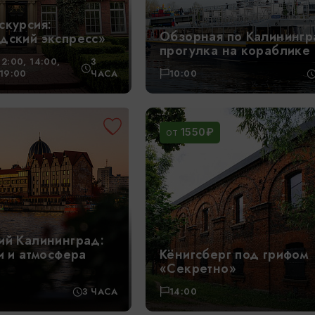
скурсия:
Обзорная по Калинингр
дский экспресс»
прогулка на кораблике
12:00, 14:00,
3
*19:00
ЧАСА
10:00
1550₽
ОТ
ий Калининград:
и и атмосфера
Кёнигсберг под грифом
«Секретно»
3 ЧАСА
14:00