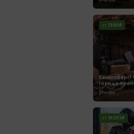
10:00
1390₽
ОТ
Кёнигсберг!
города-креп
10:00
16263₽
ОТ