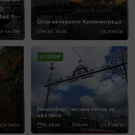
аду +
Огни вечернего Калининграда
5 ЧАСОВ
16:30, 18:40
3,5 ЧАСА
1200₽
ОТ
Кёнигсберг: восемь веков за
два часа
3 ЧАСА
10.08.26
10:00
2,5 ЧАСА