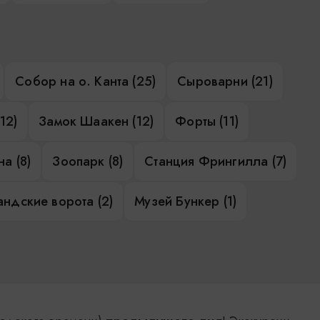
Собор на о. Канта (25)
Сыроварни (21)
12)
Замок Шаакен (12)
Форты (11)
а (8)
Зоопарк (8)
Станция Фрингилла (7)
ндские ворота (2)
Музей Бункер (1)