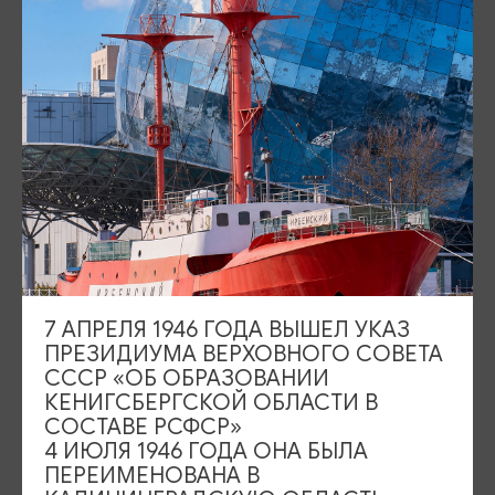
Н.Мазовского
в городском парке, памятная доска на здании
госпиталя, у стен которого были захоронены умершие от ран
русские солдаты, памятный обелиск в городском сквере.
В посёлке Железнодорожном сохранилась очаровательная
застройка в стиле фахверк, популярного в эпоху Средневековья в
некоторых странах западной Европы. У вас будет ощущение, что
вы оказались в Германии: домики с черепичными крышами,
яркими ставнями на окнах, неповторимыми входными дверями и
«вкуснейшими» архитектурными деталями. Вы будете очарованы!
В программе предусмотрено свободное время на обед. Обед
оплачивается самостоятельно.
*При себе иметь паспорт/ свидетельство о рождении для
несовершеннолетних. Погранзона.
7 АПРЕЛЯ 1946 ГОДА ВЫШЕЛ УКАЗ
ПРЕЗИДИУМА ВЕРХОВНОГО СОВЕТА
СССР «ОБ ОБРАЗОВАНИИ
КЕНИГСБЕРГСКОЙ ОБЛАСТИ В
СОСТАВЕ РСФСР»
КАК ОПЛАТИТЬ
4 ИЮЛЯ 1946 ГОДА ОНА БЫЛА
ПЕРЕИМЕНОВАНА В
Стоимость экскурсии: