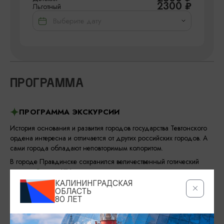
2300
₽
Льготный
ПРОГРАММА
ПРОГРАММА ЭКСКУРСИИ
История основания и развития городов государства Тевтонского
ордена интересна и отличается от других российских городов. А
сами города обладают неповторимым колоритом.
В городе Правдинске сохранился величественный готический
храм св. Георгия
XIV века с потрясающими звёздчатыми сводами.
Рядом с храмом памятный знак в честь «Георгиевского креста» -
КАЛИНИНГРАДСКАЯ
ОБЛАСТЬ
почётной награды царских времён, учреждённой после
80 ЛЕТ
Фридландского сражения (14 июня 1807 года). Об этом
сражении времён наполеоновских войн с участием русской армии
напоминают памятник на
могиле героического генерала