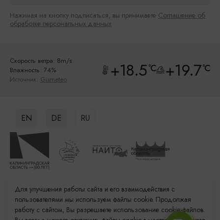
Нажимая на кнопку подписаться, вы принимаете
Соглашение об
обработке персональных данных
Скорость ветра: 8m/s
+18.5
+19.7
°C
°C
Влажность: 74%
Источник:
Gismeteo
EN
DE
RU
Данный ресурс носит информационный характер. Администрация не
Для улучшения работы сайта и его взаимодействия с
несет ответственности за качество услуг, предоставленных
пользователями мы используем файлы cookie. Продолжая
сторонними организациями
работу с сайтом, Вы разрешаете использование cookie-файлов.
Разработка сайта: «Решение»