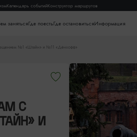
изм
Календарь событий
Конструктор маршрутов
ем заняться
Где поесть
Где остановиться
Информация
осещением №1 «Штайн» и №11 «Дёнхофф»
АМ С
ТАЙН» И