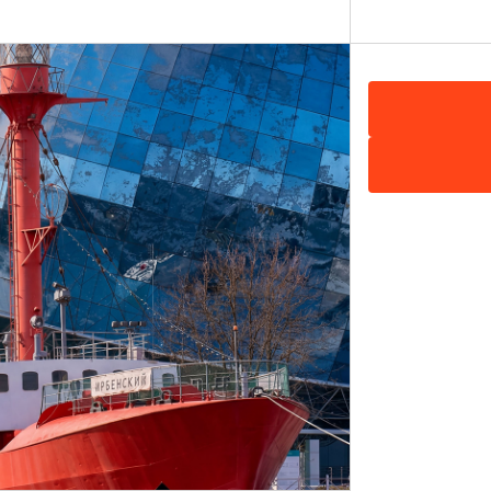
наших дней, и у Вас будет возможность
о города.
она»
,
башню «Врангель»
,
бастион
 редюиты, равелины и казармы.
рих Карл фон унд цум Штайн – именно так
венного деятеля, в честь которого назван
 свои двери для гостей и жителей
е крепостного права в Пруссии, о том, как
тором Александром I и много других
го из знаменитого сохранившегося форта
офф»
, где также узнаете историю его
как форт был взят штурмом в апреле 1945