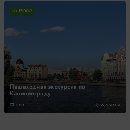
1500₽
ОТ
Обзорная экскурсия: «В поисках
хомлинов»
17:00
3,5 ЧАСА