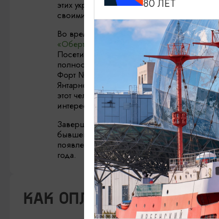
80 ЛЕТ
этих укреплений неплохо сохранились до 
своими глазами увидеть всю мощь старог
Во время экскурсии вы увидите
башню «Д
«Обертайх»
,
бастион «Грольман»
и другие
Посетите
Форт №1 «Штайн»
. Генрих Фрид
полностью звучит имя прусского государст
Форт №1 «Штайн», совсем недавно открыл
Янтарного края. Здесь вы узнаете об отмен
этот человек связан с российским импера
интересных фактов.
Завершите поездку посещением еще одно
бывшего Кенигсберга –
Форт №11 «Дёнх
появления, отличительные черты и о том, 
года.
КАК ОПЛАТИТЬ