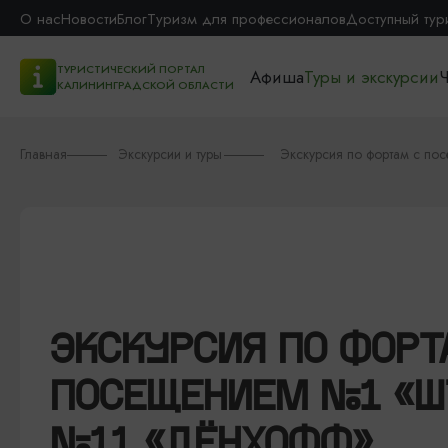
О нас
Новости
Блог
Туризм для профессионалов
Доступный тур
ТУРИСТИЧЕСКИЙ ПОРТАЛ
Афиша
Туры и экскурсии
Ч
КАЛИНИНГРАДСКОЙ ОБЛАСТИ
Главная
Экскурсии и туры
Экскурсия по фортам с п
ЭКСКУРСИЯ ПО ФОРТ
ПОСЕЩЕНИЕМ №1 «Ш
№11 «ДЁНХОФФ»