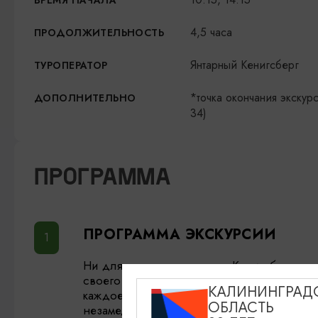
ВРЕМЯ НАЧАЛА
4,5 часа
ПРОДОЛЖИТЕЛЬНОСТЬ
Янтарный Кенигсберг
ТУРОПЕРАТОР
*точка окончания экскур
ДОПОЛНИТЕЛЬНО
34)
ПРОГРАММА
ПРОГРАММА ЭКСКУРСИИ
Ни для кого не секрет, что Кенигсберг на
своего основания развивал свою фортифи
КАЛИНИНГРАД
каждое движение военной мысли в Европ
ОБЛАСТЬ
незамедлительно. Постоянно совершенст