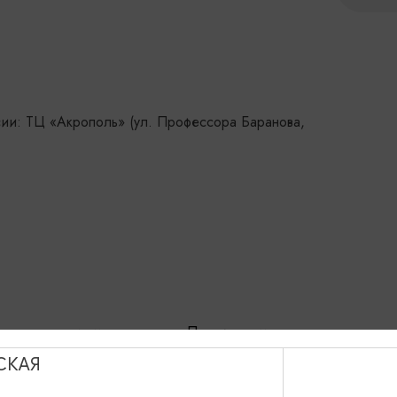
сии: ТЦ «Акрополь» (ул. Профессора Баранова,
зывают городом-крепостью. Почти с самого
кационно-оборонительную структуру. На
СКАЯ
е Кенигсберг реагировал
вуя и обновляя оборону города. Многие из