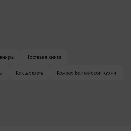
ениры
Гостевая книга
ы
Как доехать
Компас Балтийской кухни