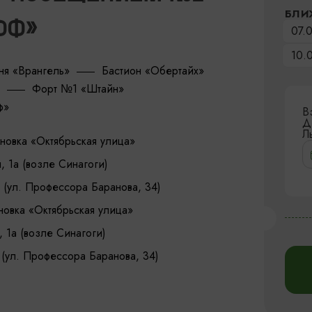
БЛИ
ФФ»
07.
10.
ня «Врангель»
Бастион «Обертайх»
Форт №1 «Штайн»
ф»
В
Д
Л
ановка «Октябрьская улица»
, 1а (возле Синагоги)
 (ул. Профессора Баранова, 34)
ановка «Октябрьская улица»
, 1а (возле Синагоги)
(ул. Профессора Баранова, 34)