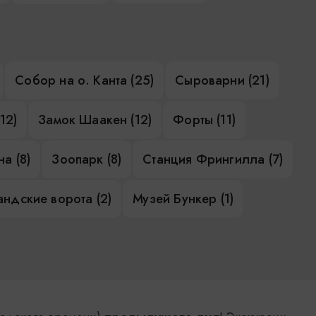
Собор на о. Канта (25)
Сыроварни (21)
12)
Замок Шаакен (12)
Форты (11)
а (8)
Зоопарк (8)
Станция Фрингилла (7)
ндские ворота (2)
Музей Бункер (1)