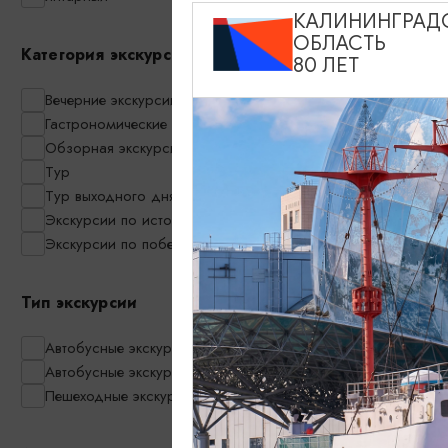
КАЛИНИНГРАД
ОБЛАСТЬ
«Путь в Сре
Категория экскурсии
80 ЛЕТ
замка в одн
Вечерние экскурсии
12:00
Гастрономические экскурсии
Обзорная экскурсия по Калининграду
Тур
1600₽
ОТ
Тур выходного дня
Экскурсии по историческим местам
Экскурсии по побережью
Тип экскурсии
Автобусные экскурсии
Экскурсия по
Автобусные экскурсии в мини-группах
Нойхаузен)
Пешеходные экскурсии
14:00