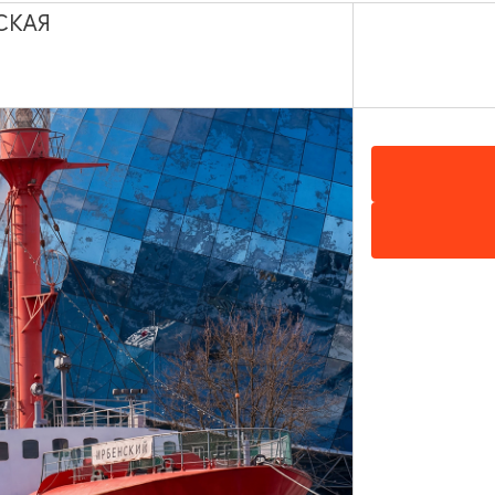
СКАЯ
дневековье» три
Тапиау, Вальдау и Нойха
ой экскурсии
рыцарские замки за од
6 ЧАСОВ
12:00
2100₽
ОТ
 замкам (Тапиау,
В тени рыцарских замко
5 ЧАСОВ
10:00
6