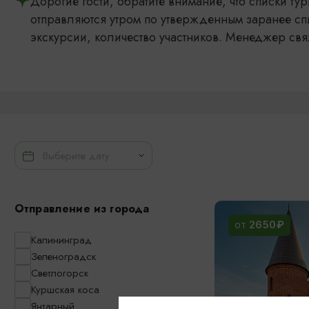
Дорогие гости, обратите внимание, что списки т
отправляются утром по утвержденным заранее сп
экскурсии, количество участников. Менеджер свя
Отправление из города
2650₽
ОТ
Калининград
Зеленоградск
Светлогорск
Куршская коса
Янтарный