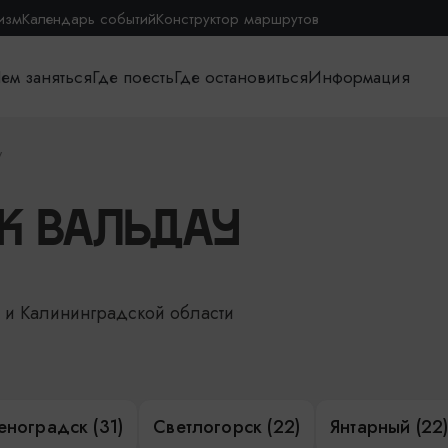
изм
Календарь событий
Конструктор маршрутов
ем заняться
Где поесть
Где остановиться
Информация
у
К ВАЛЬДАУ
е и Калининградской области
еноградск (31)
Светлогорск (22)
Янтарный (22