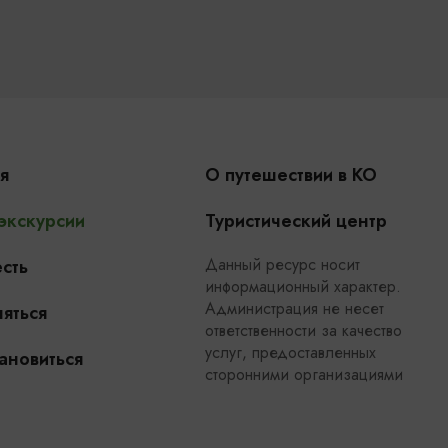
я
О путешествии в КО
 экскурсии
Туристический центр
Данный ресурс носит
сть
информационный характер.
Администрация не несет
яться
ответственности за качество
услуг, предоставленных
ановиться
сторонними организациями