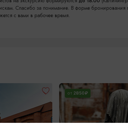
уристов на экскурсию формируются
(Калинингр
до 18.00
искам. Спасибо за понимание. В форме бронирования 
жется с вами в рабочее время.
2850₽
ОТ