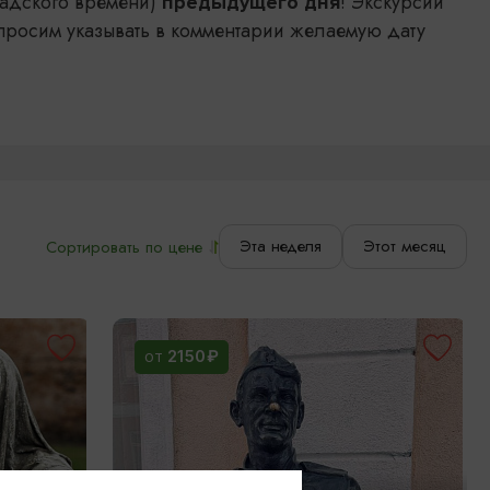
адского времени)
! Экскурсии
предыдущего дня
просим указывать в комментарии желаемую дату
Эта неделя
Этот месяц
Сортировать по цене
2150₽
ОТ