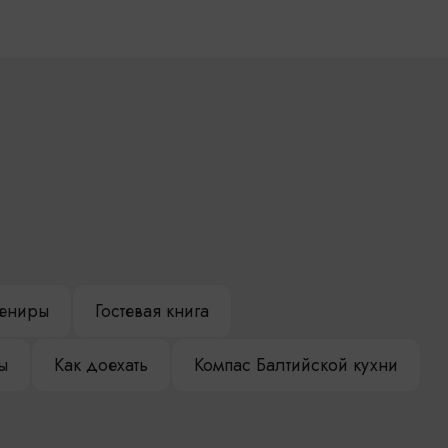
ениры
Гостевая книга
ы
Как доехать
Компас Балтийской кухни