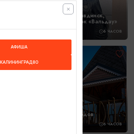
узен -
Сквозь века: Правдинск,
ин день
Гвардейск и замок «Вальдау»
6 ЧАСОВ
13:00
6 ЧАСОВ
АФИША
1950₽
ОТ
КАЛИНИНГРАД80
в
Тени старых городов
,5 ЧАСОВ
13:00
6 ЧАСОВ