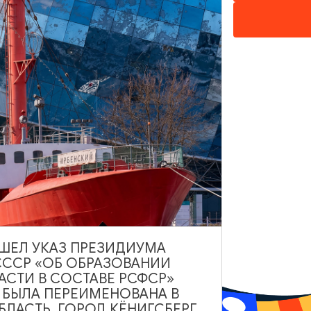
ьни которого вы сможете насладится
осмотрите часть
замкового комплекса
,
торые все еще хранят в себе следы
рковые здания и причудливые пряничные
ВЫШЕЛ УКАЗ ПРЕЗИДИУМА
СССР «ОБ ОБРАЗОВАНИИ
АСТИ В СОСТАВЕ РСФСР»
А БЫЛА ПЕРЕИМЕНОВАНА В
ЛАСТЬ, ГОРОД КЁНИГСБЕРГ