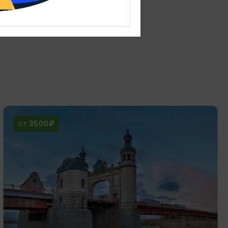
3500₽
ОТ