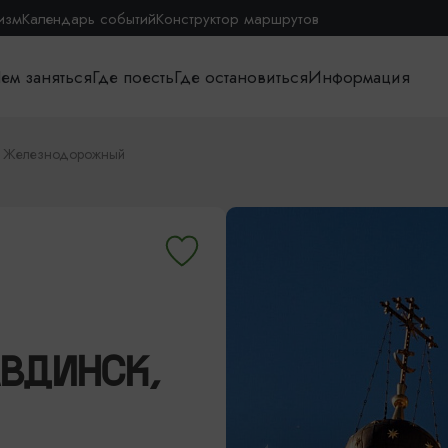
изм
Календарь событий
Конструктор маршрутов
ем заняться
Где поесть
Где остановиться
Информация
к, Железнодорожный
АВДИНСК,