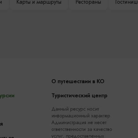
и
Карты и маршруты
Рестораны
Гостиниц
О путешествии в КО
урсии
Туристический центр
Данный ресурс носит
информационный характер.
Администрация не несет
я
ответственности за качество
услуг, предоставленных
иться