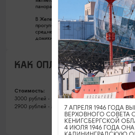
является
храм Святого Георгия
, с колокол
панорамным видом города.
В Железнодорожном (бывш. Гердауэн) вы 
прогуляетесь по старинным кварталам, ко
средневековья: брусчатые улочки, фахве
домики.
КАК ОПЛАТИТЬ
Стоимость:
3000 рублей - взрослый.
2900 рублей - льготный.
7 АПРЕЛЯ 1946 ГОДА 
ВЕРХОВНОГО СОВЕТА 
КЕНИГСБЕРГСКОЙ ОБЛ
4 ИЮЛЯ 1946 ГОДА ОН
КАЛИНИНГРАДСКУЮ ОБ