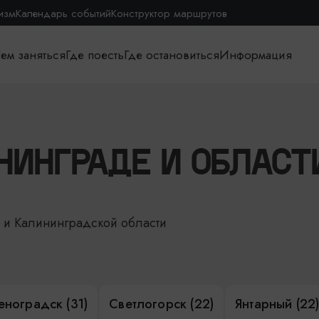
изм
Календарь событий
Конструктор маршрутов
ем заняться
Где поесть
Где остановиться
Информация
НИНГРАДЕ И ОБЛАСТ
е и Калининградской области
еноградск (31)
Светлогорск (22)
Янтарный (22