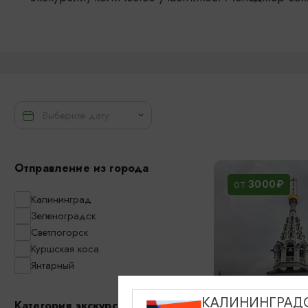
Отправление из города
3000₽
ОТ
Калининград
Зеленоградск
Светлогорск
Куршская коса
Янтарный
КАЛИНИНГРАД
Война и мир:
Категория экскурсии