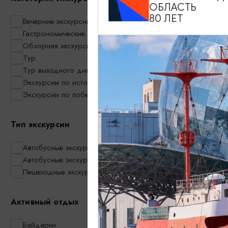
один день
ОБЛАСТЬ
80 ЛЕТ
Вечерние экскурсии
09:00
Гастрономические экскурсии
Обзорная экскурсия по Калининграду
Тур
Тур выходного дня
Экскурсии по историческим местам
Экскурсии по побережью
Тип экскурсии
Автобусные экскурсии
Автобусные экскурсии в мини-группах
Пешеходные экскурсии
Активный отдых
Байдарки