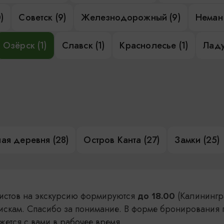
)
Советск (9)
Железнодорожный (9)
Неман 
Озёрск (1)
Славск (1)
Краснолесье (1)
Ладу
ая деревня (28)
Остров Канта (27)
Замки (25)
уристов на экскурсию формируются
(Калинингр
до 18.00
искам. Спасибо за понимание. В форме бронирования 
жется с вами в рабочее время.