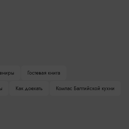
ениры
Гостевая книга
ы
Как доехать
Компас Балтийской кухни