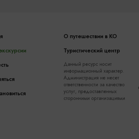
я
О путешествии в КО
 экскурсии
Туристический центр
Данный ресурс носит
сть
информационный характер.
Администрация не несет
яться
ответственности за качество
услуг, предоставленных
ановиться
сторонними организациями