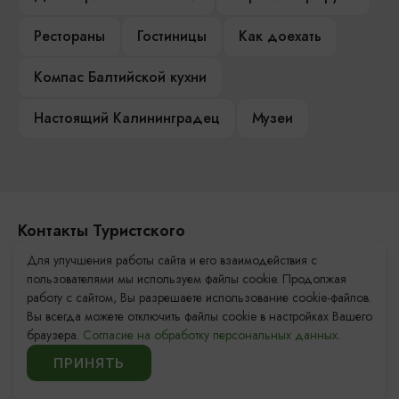
Рестораны
Гостиницы
Как доехать
Компас Балтийской кухни
Настоящий Калининградец
Музеи
Контакты Туристского
информационного центра
Для улучшения работы сайта и его взаимодействия с
пользователями мы используем файлы cookie. Продолжая
+7 (4012) 555-200
работу с сайтом, Вы разрешаете использование cookie-файлов.
Вы всегда можете отключить файлы cookie в настройках Вашего
8 (800) 200-55-39
браузера.
Согласие на обработку персональных данных.
info@visit-kaliningrad.ru
ПРИНЯТЬ