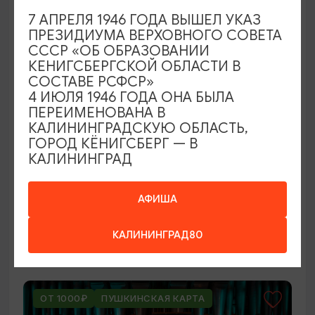
ОТ 250₽
7 АПРЕЛЯ 1946 ГОДА ВЫШЕЛ УКАЗ
ПРЕЗИДИУМА ВЕРХОВНОГО СОВЕТА
СССР «ОБ ОБРАЗОВАНИИ
КЕНИГСБЕРГСКОЙ ОБЛАСТИ В
СОСТАВЕ РСФСР»
4 ИЮЛЯ 1946 ГОДА ОНА БЫЛА
ПЕРЕИМЕНОВАНА В
КАЛИНИНГРАДСКУЮ ОБЛАСТЬ,
ГОРОД КЁНИГСБЕРГ — В
КАЛИНИНГРАД
ВЫСТАВКИ
Оставленный багаж
АФИША
02.08.2026 - 22.08.2026
КАЛИНИНГРАД80
Светлогорск, Арт-пространство «Янтарь-холл»
ОТ 1000₽
ПУШКИНСКАЯ КАРТА