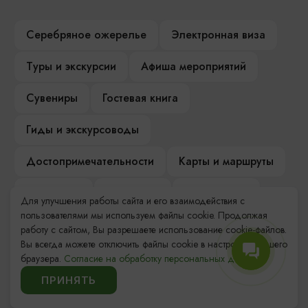
Серебряное ожерелье
Электронная виза
Туры и экскурсии
Афиша мероприятий
Сувениры
Гостевая книга
Гиды и экскурсоводы
Достопримечательности
Карты и маршруты
Рестораны
Гостиницы
Как доехать
Для улучшения работы сайта и его взаимодействия с
пользователями мы используем файлы cookie. Продолжая
Компас Балтийской кухни
работу с сайтом, Вы разрешаете использование cookie-файлов.
Вы всегда можете отключить файлы cookie в настройках Вашего
Настоящий Калининградец
Музеи
браузера.
Согласие на обработку персональных данных.
ПРИНЯТЬ