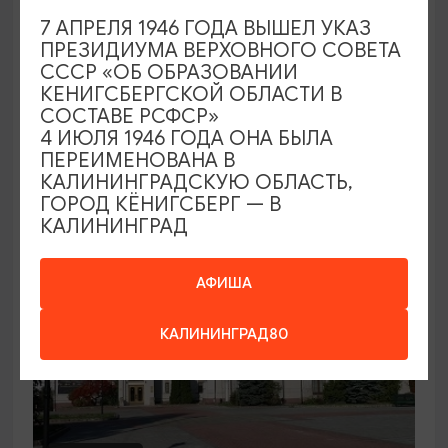
7 АПРЕЛЯ 1946 ГОДА ВЫШЕЛ УКАЗ
Семейный клуб выходного дня в
ПРЕЗИДИУМА ВЕРХОВНОГО СОВЕТА
Морском выставочном центре
СССР «ОБ ОБРАЗОВАНИИ
КЕНИГСБЕРГСКОЙ ОБЛАСТИ В
19.07.2026 - 30.08.2026, СБ 12:00, 13:00
СОСТАВЕ РСФСР»
Светлогорск, Морской выставочный центр г.
4 ИЮЛЯ 1946 ГОДА ОНА БЫЛА
Светлогорск
ПЕРЕИМЕНОВАНА В
КАЛИНИНГРАДСКУЮ ОБЛАСТЬ,
ГОРОД КЁНИГСБЕРГ — В
КАЛИНИНГРАД
АФИША
КАЛИНИНГРАД80