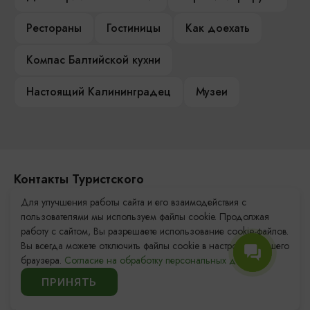
Рестораны
Гостиницы
Как доехать
Компас Балтийской кухни
Настоящий Калининградец
Музеи
Контакты Туристского
информационного центра
Для улучшения работы сайта и его взаимодействия с
пользователями мы используем файлы cookie. Продолжая
+7 (4012) 555-200
работу с сайтом, Вы разрешаете использование cookie-файлов.
Вы всегда можете отключить файлы cookie в настройках Вашего
8 (800) 200-55-39
браузера.
Согласие на обработку персональных данных.
info@visit-kaliningrad.ru
ПРИНЯТЬ