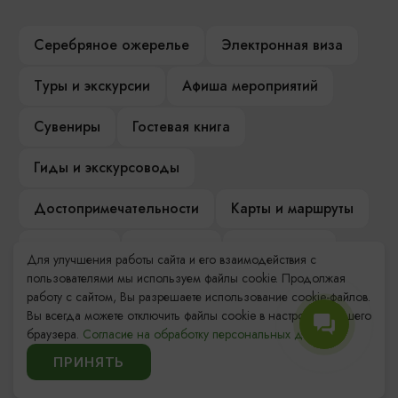
Серебряное ожерелье
Электронная виза
Туры и экскурсии
Афиша мероприятий
Сувениры
Гостевая книга
Гиды и экскурсоводы
Достопримечательности
Карты и маршруты
Рестораны
Гостиницы
Как доехать
Для улучшения работы сайта и его взаимодействия с
пользователями мы используем файлы cookie. Продолжая
Компас Балтийской кухни
работу с сайтом, Вы разрешаете использование cookie-файлов.
Вы всегда можете отключить файлы cookie в настройках Вашего
Настоящий Калининградец
Музеи
браузера.
Согласие на обработку персональных данных.
ПРИНЯТЬ