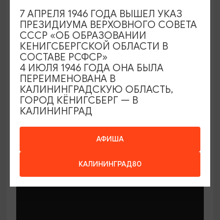
7 АПРЕЛЯ 1946 ГОДА ВЫШЕЛ УКАЗ
ПРЕЗИДИУМА ВЕРХОВНОГО СОВЕТА
СССР «ОБ ОБРАЗОВАНИИ
КЕНИГСБЕРГСКОЙ ОБЛАСТИ В
СОСТАВЕ РСФСР»
МАСТЕР-КЛАССЫ
4 ИЮЛЯ 1946 ГОДА ОНА БЫЛА
ПЕРЕИМЕНОВАНА В
КАЛИНИНГРАДСКУЮ ОБЛАСТЬ,
Мастер-классы по керамике Елены
ГОРОД КЁНИГСБЕРГ — В
Бодяковой
КАЛИНИНГРАД
03.02.2026 - 29.12.2026, вторник в 16:00
Калининград, ул. Баранова, 45
АФИША
КАЛИНИНГРАД80
ОТ 200₽