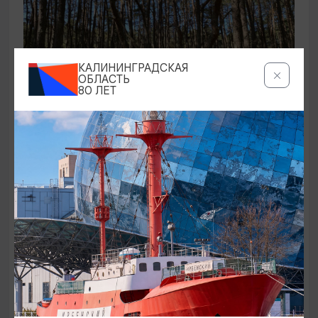
КАЛИНИНГРАДСКАЯ
ОБЛАСТЬ
80 ЛЕТ
ЭКСКУРСИИ УЧРЕЖДЕНИЙ КУЛЬТУРЫ
Аудиоспектакль «Истории Куршской
косы»
01.02.2026 - 31.12.2026, 13:00
Куршская коса
ОТ 2500₽