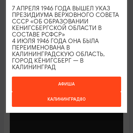
7 АПРЕЛЯ 1946 ГОДА ВЫШЕЛ УКАЗ
ПРЕЗИДИУМА ВЕРХОВНОГО СОВЕТА
СССР «ОБ ОБРАЗОВАНИИ
КЕНИГСБЕРГСКОЙ ОБЛАСТИ В
СОСТАВЕ РСФСР»
МАСТЕР-КЛАССЫ
4 ИЮЛЯ 1946 ГОДА ОНА БЫЛА
ПЕРЕИМЕНОВАНА В
КАЛИНИНГРАДСКУЮ ОБЛАСТЬ,
Мастер-классы по керамике Елены
ГОРОД КЁНИГСБЕРГ — В
Бодяковой
КАЛИНИНГРАД
03.02.2026 - 29.12.2026, вторник в 16:00
Калининград, ул. Баранова, 45
АФИША
КАЛИНИНГРАД80
ОТ 200₽