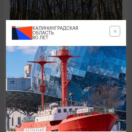
КАЛИНИНГРАДСКАЯ
ОБЛАСТЬ
80 ЛЕТ
ЭКСКУРСИИ УЧРЕЖДЕНИЙ КУЛЬТУРЫ
Аудиоспектакль «Истории Куршской
косы»
01.02.2026 - 31.12.2026, 13:00
Куршская коса
ОТ 2500₽