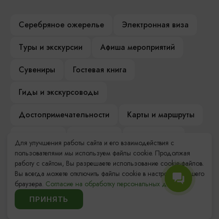
Серебряное ожерелье
Электронная виза
Туры и экскурсии
Афиша мероприятий
Сувениры
Гостевая книга
Гиды и экскурсоводы
Достопримечательности
Карты и маршруты
Рестораны
Гостиницы
Как доехать
Для улучшения работы сайта и его взаимодействия с
пользователями мы используем файлы cookie. Продолжая
Компас Балтийской кухни
работу с сайтом, Вы разрешаете использование cookie-файлов.
Вы всегда можете отключить файлы cookie в настройках Вашего
Настоящий Калининградец
Музеи
браузера.
Согласие на обработку персональных данных.
ПРИНЯТЬ