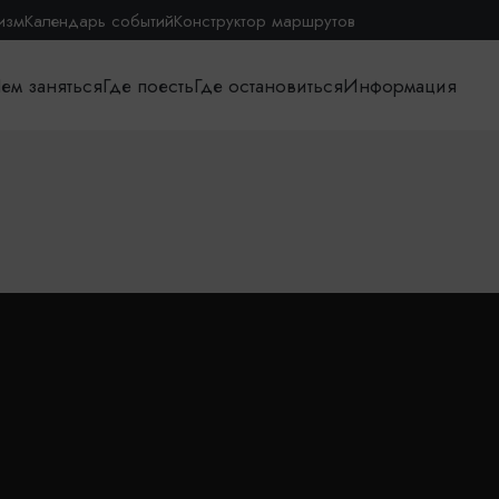
изм
Календарь событий
Конструктор маршрутов
ем заняться
Где поесть
Где остановиться
Информация