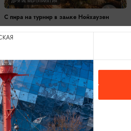
ДРУГИЕ МЕРОПРИЯТИЯ
С пира на турнир в замке Нойхаузен
31.07.2026 - 25.09.2026, 19:00-22:30
Гурьевск, Замок Нойхаузен
СКАЯ
ОТ 100₽