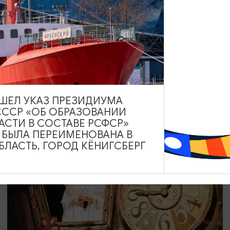
КОНЦЕРТЫ
Главная музыка столетия
05.09.2026 19:00
Калининград, Дворец культуры железнодорожников
ВЫШЕЛ УКАЗ ПРЕЗИДИУМА
СССР «ОБ ОБРАЗОВАНИИ
АСТИ В СОСТАВЕ РСФСР»
ОТ 500₽
А БЫЛА ПЕРЕИМЕНОВАНА В
ЛАСТЬ, ГОРОД КЁНИГСБЕРГ