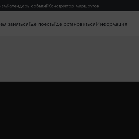
изм
Календарь событий
Конструктор маршрутов
ем заняться
Где поесть
Где остановиться
Информация