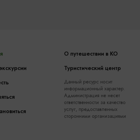
я
О путешествии в КО
 экскурсии
Туристический центр
Данный ресурс носит
сть
информационный характер.
Администрация не несет
яться
ответственности за качество
услуг, предоставленных
ановиться
сторонними организациями