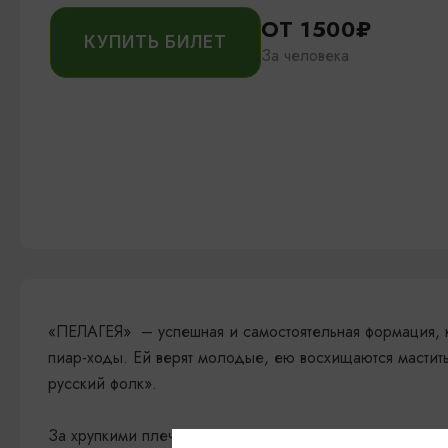
ОТ 1500₽
КУПИТЬ БИЛЕТ
За человека
«ПЕЛАГЕЯ» – успешная и самостоятельная формация, 
пиар-ходы. Ей верят молодые, ею восхищаются масти
русский фолк».
За хрупкими плечами молодой артистки длинный и за