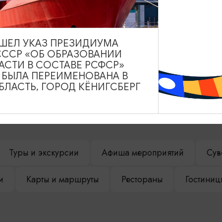
ВЫШЕЛ УКАЗ ПРЕЗИДИУМА
СССР «ОБ ОБРАЗОВАНИИ
АСТИ В СОСТАВЕ РСФСР»
А БЫЛА ПЕРЕИМЕНОВАНА В
ЛАСТЬ, ГОРОД КЁНИГСБЕРГ
НАШЕМ САЙТЕ
Туры и экскурсии
Афиша мероприятий
Сув
и
Карты и маршруты
Рестораны
Гостиниц