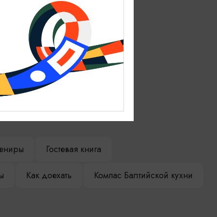
ениры
Гостевая книга
ы
Как доехать
Компас Балтийской кухни