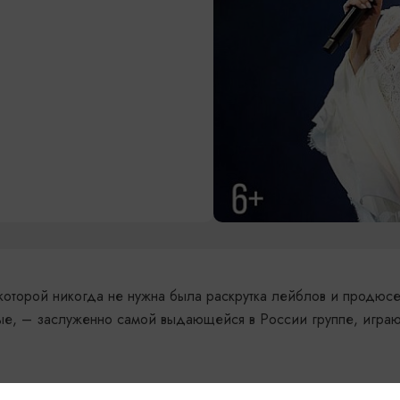
которой никогда не нужна была раскрутка лейблов и продюс
тые, – заслуженно самой выдающейся в России группе, игр
хватывающий путь от народницы-вундеркинда до звания Засл