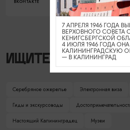
https://vk.com/yantarholl
ВКОНТАКТЕ
7 АПРЕЛЯ 1946 ГОДА 
ВЕРХОВНОГО СОВЕТА 
КЕНИГСБЕРГСКОЙ ОБЛ
4 ИЮЛЯ 1946 ГОДА ОН
КАЛИНИНГРАДСКУЮ ОБ
ИЩИТЕ ТАКЖЕ НА 
— В КАЛИНИНГРАД
Серебряное ожерелье
Электронная виза
Гиды и экскурсоводы
Достопримечательност
Настоящий Калининградец
Музеи