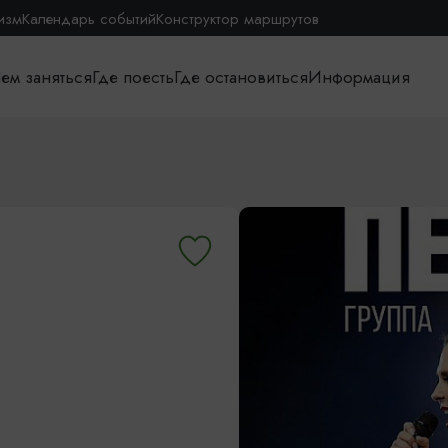
изм
Календарь событий
Конструктор маршрутов
ем заняться
Где поесть
Где остановиться
Информация