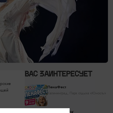
ВАС ЗАИНТЕРЕСУЕТ
ерские
ПенаФест
ающей
Калининград, Парк отдыха «Юность»
уженной
RADIO TAPOK