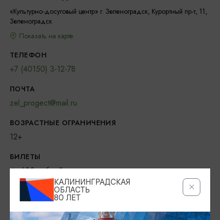
«Культурно-досуговый центр» г. Зеленоградск, Курортный пр-т, 11,
Зеленоградск
Показать на карте
ТЕЛЕФОН
+7 (40150) 3-12-78
ПОЧТА
zel_progect@mail.ru
ВОЗРАСТНЫЕ ОГРАНИЧЕНИЯ
12+
БИЛЕТЫ
600 рублей
КАЛИНИНГРАДСКАЯ
ОБЛАСТЬ
ОФИЦИАЛЬНЫЙ САЙТ
80 ЛЕТ
https://kdc.klgd.muzkult.ru/news