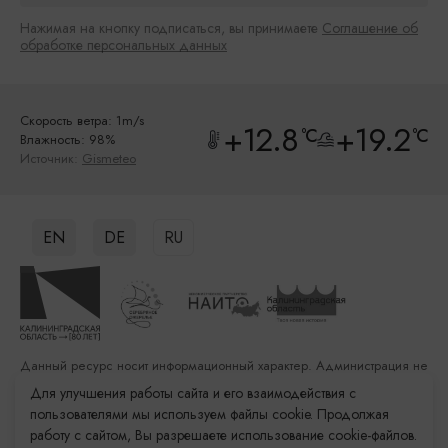
Нажимая на кнопку подписаться, вы принимаете
Соглашение об
обработке персональных данных
Скорость ветра: 1m/s
+12.8
+19.2
°C
°C
Влажность: 98%
Источник:
Gismeteo
EN
DE
RU
Данный ресурс носит информационный характер. Администрация не
несет ответственности за качество услуг, предоставленных
Для улучшения работы сайта и его взаимодействия с
сторонними организациями
пользователями мы используем файлы cookie. Продолжая
работу с сайтом, Вы разрешаете использование cookie-файлов.
Разработка сайта: «Решение»