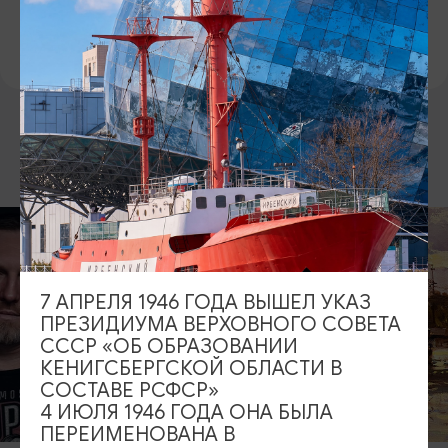
ВКОНТАКТЕ
https://vk.com/maciclc
ВОЗМОЖНО ВАС ЗАИНТЕРЕСУЕТ
КОНЦЕРТЫ
Открытие сез
Калининград
7 АПРЕЛЯ 1946 ГОДА ВЫШЕЛ УКАЗ
филармонии
ПРЕЗИДИУМА ВЕРХОВНОГО СОВЕТА
06.09.2026,
СССР «ОБ ОБРАЗОВАНИИ
КЕНИГСБЕРГСКОЙ ОБЛАСТИ В
Калининград
СОСТАВЕ РСФСР»
областная фи
4 ИЮЛЯ 1946 ГОДА ОНА БЫЛА
Светланова
ВЫСТАВКИ
ПЕРЕИМЕНОВАНА В