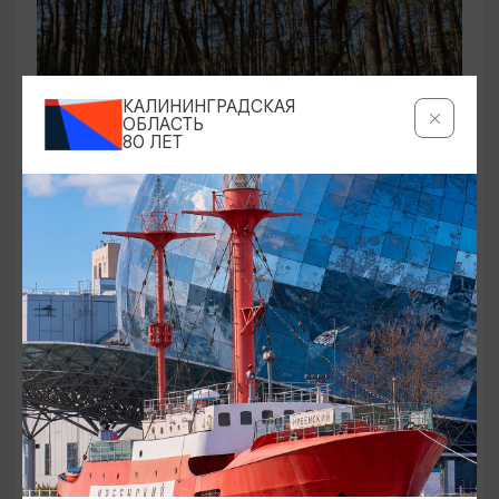
КАЛИНИНГРАДСКАЯ
ОБЛАСТЬ
80 ЛЕТ
ЭКСКУРСИИ УЧРЕЖДЕНИЙ КУЛЬТУРЫ
Аудиоспектакль «Истории Куршской
косы»
01.02.2026 - 31.12.2026, 13:00
Куршская коса
ОТ 2500₽