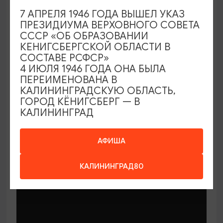
7 АПРЕЛЯ 1946 ГОДА ВЫШЕЛ УКАЗ
ПРЕЗИДИУМА ВЕРХОВНОГО СОВЕТА
СССР «ОБ ОБРАЗОВАНИИ
КЕНИГСБЕРГСКОЙ ОБЛАСТИ В
СОСТАВЕ РСФСР»
МАСТЕР-КЛАССЫ
4 ИЮЛЯ 1946 ГОДА ОНА БЫЛА
ПЕРЕИМЕНОВАНА В
КАЛИНИНГРАДСКУЮ ОБЛАСТЬ,
Мастер-классы по керамике Елены
ГОРОД КЁНИГСБЕРГ — В
Бодяковой
КАЛИНИНГРАД
03.02.2026 - 29.12.2026, вторник в 16:00
Калининград, ул. Баранова, 45
АФИША
КАЛИНИНГРАД80
ОТ 200₽