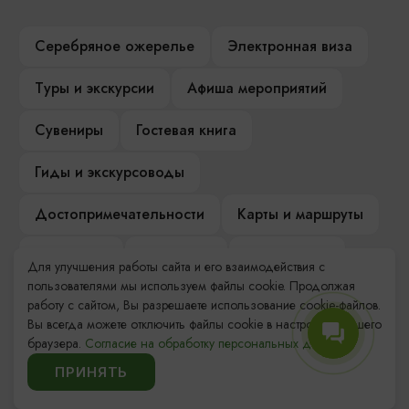
Серебряное ожерелье
Электронная виза
Туры и экскурсии
Афиша мероприятий
Сувениры
Гостевая книга
Гиды и экскурсоводы
Достопримечательности
Карты и маршруты
Рестораны
Гостиницы
Как доехать
Для улучшения работы сайта и его взаимодействия с
пользователями мы используем файлы cookie. Продолжая
Компас Балтийской кухни
работу с сайтом, Вы разрешаете использование cookie-файлов.
Вы всегда можете отключить файлы cookie в настройках Вашего
Настоящий Калининградец
Музеи
браузера.
Согласие на обработку персональных данных.
ПРИНЯТЬ