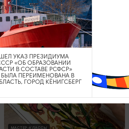
Мозаика в технике Тренкадис
19.07.2026 - 28.08.2026, 10:00, 18:00
Калининград, Студия «Стёкла»
ВЫШЕЛ УКАЗ ПРЕЗИДИУМА
СССР «ОБ ОБРАЗОВАНИИ
ОТ 2200₽
АСТИ В СОСТАВЕ РСФСР»
А БЫЛА ПЕРЕИМЕНОВАНА В
ЛАСТЬ, ГОРОД КЁНИГСБЕРГ
МАСТЕР-КЛАССЫ