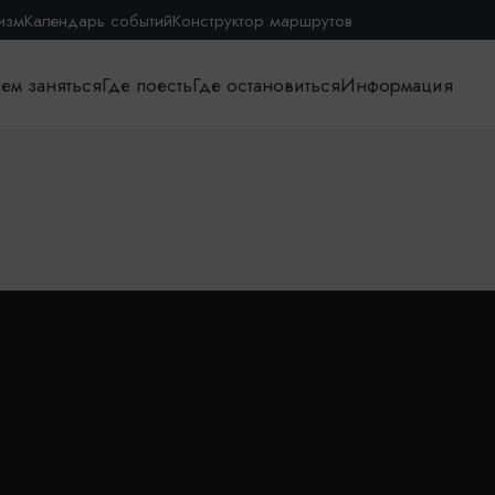
изм
Календарь событий
Конструктор маршрутов
ем заняться
Где поесть
Где остановиться
Информация