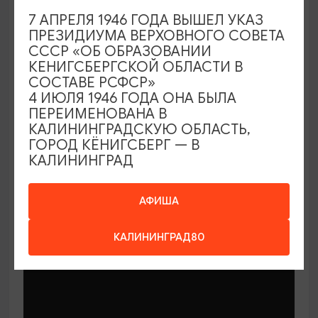
7 АПРЕЛЯ 1946 ГОДА ВЫШЕЛ УКАЗ
ПРЕЗИДИУМА ВЕРХОВНОГО СОВЕТА
СССР «ОБ ОБРАЗОВАНИИ
КЕНИГСБЕРГСКОЙ ОБЛАСТИ В
СОСТАВЕ РСФСР»
МАСТЕР-КЛАССЫ
4 ИЮЛЯ 1946 ГОДА ОНА БЫЛА
ПЕРЕИМЕНОВАНА В
КАЛИНИНГРАДСКУЮ ОБЛАСТЬ,
Мастер-классы по керамике Елены
ГОРОД КЁНИГСБЕРГ — В
Бодяковой
КАЛИНИНГРАД
03.02.2026 - 29.12.2026, вторник в 16:00
Калининград, ул. Баранова, 45
АФИША
КАЛИНИНГРАД80
ОТ 200₽