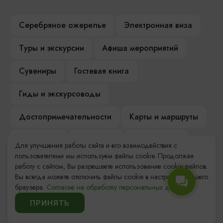
Серебряное ожерелье
Электронная виза
Туры и экскурсии
Афиша мероприятий
Сувениры
Гостевая книга
Гиды и экскурсоводы
Достопримечательности
Карты и маршруты
Рестораны
Гостиницы
Как доехать
Для улучшения работы сайта и его взаимодействия с
пользователями мы используем файлы cookie. Продолжая
Компас Балтийской кухни
работу с сайтом, Вы разрешаете использование cookie-файлов.
Вы всегда можете отключить файлы cookie в настройках Вашего
Настоящий Калининградец
Музеи
браузера.
Согласие на обработку персональных данных.
ПРИНЯТЬ