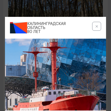
КАЛИНИНГРАДСКАЯ
ОБЛАСТЬ
80 ЛЕТ
ЭКСКУРСИИ УЧРЕЖДЕНИЙ КУЛЬТУРЫ
Аудиоспектакль «Истории Куршской
косы»
01.02.2026 - 31.12.2026, 13:00
Куршская коса
ОТ 2500₽