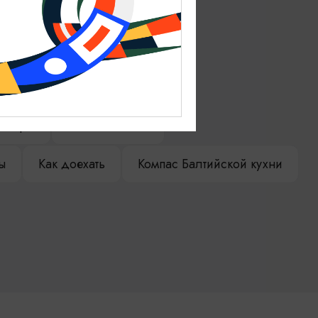
ениры
Гостевая книга
ы
Как доехать
Компас Балтийской кухни