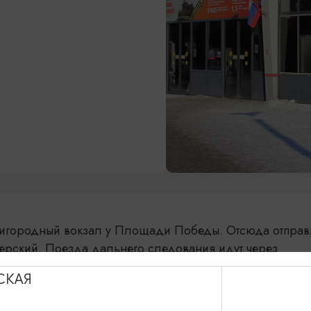
ригородный вокзал у Площади Победы. Отсюда отправ
ерский. Поезда дальнего следования идут через
СКАЯ
м путём до Южного вокзала (через тоннель), верхние