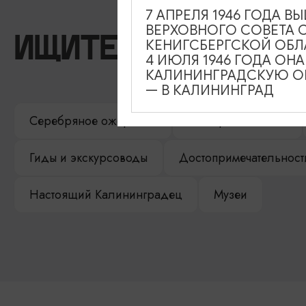
7 АПРЕЛЯ 1946 ГОДА 
ВЕРХОВНОГО СОВЕТА 
ИЩИТЕ ТАКЖЕ НА 
КЕНИГСБЕРГСКОЙ ОБЛ
4 ИЮЛЯ 1946 ГОДА ОН
КАЛИНИНГРАДСКУЮ ОБ
— В КАЛИНИНГРАД
Серебряное ожерелье
Электронная виза
Гиды и экскурсоводы
Достопримечательност
Настоящий Калининградец
Музеи