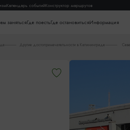
изм
Календарь событий
Конструктор маршрутов
ем заняться
Где поесть
Где остановиться
Информация
аде
Другие достопримечательности в Калининграде
Сев