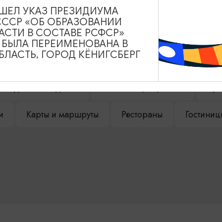
ВЫШЕЛ УКАЗ ПРЕЗИДИУМА
СССР «ОБ ОБРАЗОВАНИИ
НАШЕМ САЙТЕ
АСТИ В СОСТАВЕ РСФСР»
А БЫЛА ПЕРЕИМЕНОВАНА В
ЛАСТЬ, ГОРОД КЁНИГСБЕРГ
Туры и экскурсии
Афиша мероприятий
Сув
и
Карты и маршруты
Рестораны
Гостиниц