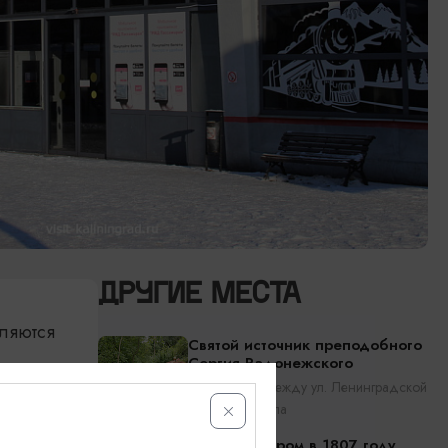
ДРУГИЕ МЕСТА
ляются
Святой источник преподобного
Сергия Радонежского
Черняховск, между ул. Ленинградской
и рекой Анграпа
 —
Дом, в котором в 1807 году