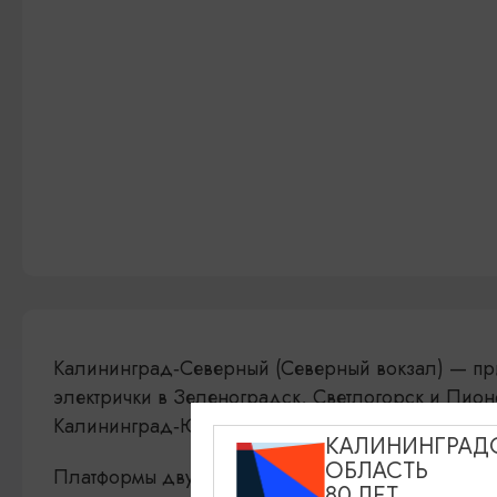
Калининград‑Северный (Северный вокзал) — п
электрички в Зеленоградск, Светлогорск и Пион
Калининград‑Южный.
КАЛИНИНГРАД
ОБЛАСТЬ
Платформы двухуровневые: нижняя — со сквозны
80 ЛЕТ