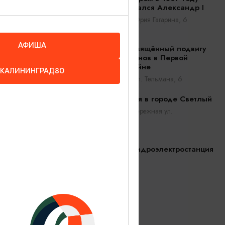
останавливался Александр I
Советск, ул. Юрия Гагарина, 6
АФИША
Мурал, посвящённый подвигу
русских воинов в Первой
мировой войне
КАЛИНИНГРАД80
Черняховск, Ул. Тельмана, 6
Набережная в городе Светлый
Светлый, Набережная ул.
Озерская гидроэлектростанция