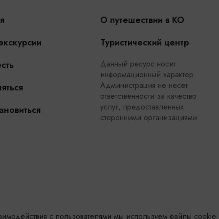
я
О путешествии в КО
 экскурсии
Туристический центр
Данный ресурс носит
сть
информационный характер.
Администрация не несет
яться
ответственности за качество
услуг, предоставленных
ановиться
сторонними организациями
заимодействия с пользователями мы используем файлы cookie.