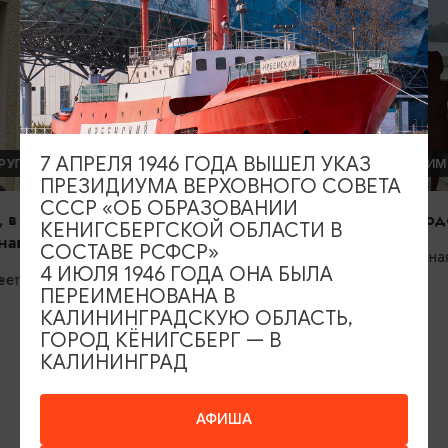
7 АПРЕЛЯ 1946 ГОДА ВЫШЕЛ УКАЗ
ТИ
ДРУГИЕ ДОСТОПРИМЕЧАТЕЛЬНОСТИ
ДРУГИЕ 
ПРЕЗИДИУМА ВЕРХОВНОГО СОВЕТА
СССР «ОБ ОБРАЗОВАНИИ
Набережная в городе Светлый
Озерская 
КЕНИГСБЕРГСКОЙ ОБЛАСТИ В
СОСТАВЕ РСФСР»
Светлый, Набережная ул.
Озёрск
4 ИЮЛЯ 1946 ГОДА ОНА БЫЛА
ПЕРЕИМЕНОВАНА В
КАЛИНИНГРАДСКУЮ ОБЛАСТЬ,
ГОРОД КЁНИГСБЕРГ — В
КАЛИНИНГРАД
ИЩИТЕ ТАКЖЕ НА НАШЕМ САЙТЕ
АФИША