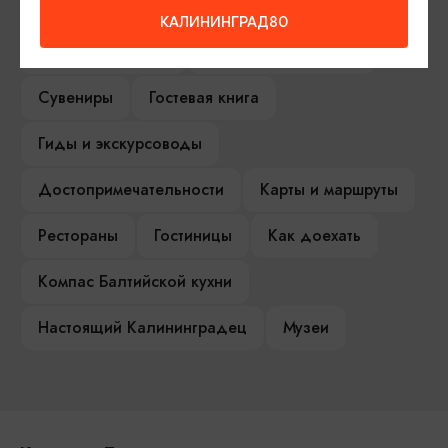
Серебряное ожерелье
Электронная виза
КАЛИНИНГРАД80
Туры и экскурсии
Афиша мероприятий
Сувениры
Гостевая книга
Гиды и экскурсоводы
Достопримечательности
Карты и маршруты
Рестораны
Гостиницы
Как доехать
Компас Балтийской кухни
Настоящий Калининградец
Музеи