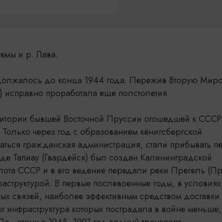
емы и р. Лава.
должалось до конца 1944 года. Пережив Вторую Мир
) исправно проработала еще полстолетия.
ритории бывшей Восточной Пруссии отошедшей к СССР
 Только через год с образованием кёнигсбергской
ваться гражданская администрация, стали прибывать п
оде Тапиау (Гвардейск) был создан Калининградской
флота СССР и в его ведение передали реки Прегель (Пр
раструктурой. В первые послевоенные годы, в условиях
ых связей, наиболее эффективным средством доставки
от инфраструктура которых пострадала в войне меньше,