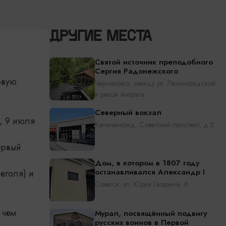
ДРУГИЕ МЕСТА
Святой источник преподобного
Сергия Радонежского
овую
Черняховск, между ул. Ленинградской
и рекой Анграпа
Северный вокзал
, 9 июля
Калининград, Советский проспект, д.2
ервый
Дом, в котором в 1807 году
останавливался Александр I
еголя) и
Советск, ул. Юрия Гагарина, 6
 чем
Мурал, посвящённый подвигу
русских воинов в Первой