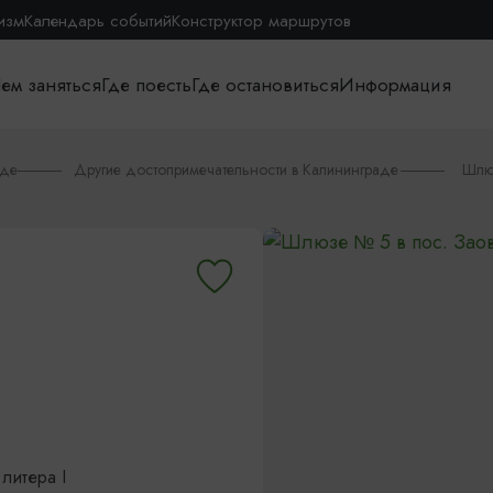
изм
Календарь событий
Конструктор маршрутов
ем заняться
Где поесть
Где остановиться
Информация
аде
Другие достопримечательности в Калининграде
Шлю
литера I