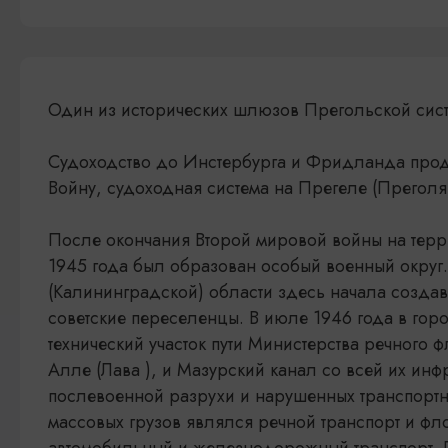
Один из исторических шлюзов Прегольской сист
Судоходство до Инстербурга и Фридланда про
Войну, судоходная система на Прегеле (Преголя
После окончания Второй мировой войны на тер
1945 года был образован особый военный округ.
(Калининградской) области здесь начала созда
советские переселенцы. В июле 1946 года в гор
технический участок пути Министерства речного 
Алле (Лава ), и Мазурский канал со всей их инф
послевоенной разрухи и нарушенных транспортн
массовых грузов являлся речной транспорт и фл