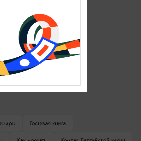
ениры
Гостевая книга
ы
Как доехать
Компас Балтийской кухни