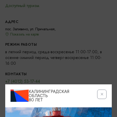
Доступный туризм
АДРЕС
пос. Заливино, ул. Причальная,
Показать на карте
РЕЖИМ РАБОТЫ
в летний период среда-воскресенье 11:00-17:00, в
осенне-зимний период четверг-воскресенье 11:00-
16:00
КОНТАКТЫ
+7 (4012) 53-17-44
КАЛИНИНГРАДСКАЯ
САЙТ
ОБЛАСТЬ
Официальный сайт
80 ЛЕТ